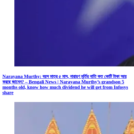
Narayana Murthy: বয়স মাত্র ৫ মাস, নারায়ণ মূর্তির নাতি কত কোটি টাকা আয়
করছে জানেন? – Bengali News | Narayana Murthy’s grandson 5
months old, know how much dividend he will get from Infosys
share