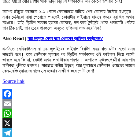
তাতে হয়তো ঘোর নেশায় থাকা ছাড়া ব্রিটিশ সমর্থকদের আর কোনো উপায়ও নেই!
আগের রাউন্ডে কঙ্গোকে ২-১ গোলে কোনোমতে হারিয়ে শেষ ষোলোয় উঠেছে ইংল্যান্ড।
এবার মেক্সিকো বাধা পেরোতে পারলেই কোয়ার্টার ফাইনালে সামনে পড়বে ব্রাজিল অথবা
নরওয়ে। তাই ব্রিটিশ সরকার হয়তো ভেবেছে, দল কবে টুর্নামেন্ট থেকে পাততাড়ি গোটায়
তার ঠিক নেই, তার চেয়ে পাবগুলো অন্তত দু’পয়সা লাভ করে নিক!
Also Read |
নয়া মরসুমে কোন দলে খেলবেন ব্রাইসন ফার্নান্দেজ?
এমনিতে সেমিফাইনাল বা ১৯ জুলাইয়ের ফাইনাল ব্রিটিশ সময় রাত ৮টার মতো ভদ্র
সময়েই হবে। তবে মেক্সিকো ম্যাচের পর ব্রিটিশ সমর্থকদের ওই ফাইনাল নিয়ে আদৌ
ভাবতে হবে কি না, সেটাই এখন লাখ টাকার প্রশ্ন। আপাতত ফুটবলপ্রেমীরা আর পাব
মালিকরা খুশিতে ডগমগ। সারারাত পানীয় উড়বে, আর ঘুমচোখে মেক্সিকান ওয়েভের সামনে
কেন-বেলিংহ্যামদের নাজেহাল হওয়ার সাক্ষী থাকবে গোটা দেশ!
Source link
Facebook
Email
WhatsApp
X