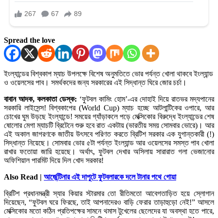
Spread the love
ইংল্যান্ডের বিশ্বকাপ ম্যাচ উপলক্ষে বিশেষ অনুমতিতে ভোর পর্যন্ত খোলা থাকবে ইংল্যান্ড
ও ওয়েলসের পাব। সমর্থকদের জন্য সরকারের এই সিদ্ধান্ত ঘিরে জোর চর্চা।
বাবান আদক, কলকাতা ডেস্ক:
‘ফুটবল কামিং হোম’-এর দোহাই দিয়ে রাতভর মদ্যপানের
সরকারি লাইসেন্স! বিশ্বকাপের (World Cup) ম্যাচ হচ্ছে আটলান্টিকের ওপারে, আর
চোখের ঘুম উড়ছে ইংল্যান্ডে! সময়ের গ্যাঁড়াকলে পড়ে মেক্সিকোর বিরুদ্ধে ইংল্যান্ডের শেষ
ষোলোর মেগা ম্যাচটি ব্রিটেনে শুরু হবে রাত একটায় (ভারতীয় সময় সোমবার ভোরে)। আর
এই অকাল জাগরণকে জাতীয় উৎসবে পরিণত করতে ব্রিটিশ সরকার এক যুগান্তকারী (!)
সিদ্ধান্ত নিয়েছে। সোমবার ভোর ৫টা পর্যন্ত ইংল্যান্ড আর ওয়েলসের সমস্ত পাব খোলা
রাখার ফতোয়া জারি হয়েছে। অর্থাৎ, ফুটবল দেখার অসিলায় সারারাত গলা ভেজানোর
অফিশিয়াল পারমিট দিয়ে দিল খোদ সরকার!
Also Read |
আর্জেন্টিনার এই দাপুটে ফুটবলারকে দলে টানার পথে গোয়া
ব্রিটিশ প্রধানমন্ত্রী স্যার কিয়ার স্টারমার তো রীতিমতো আবেগতাড়িত হয়ে স্লোগান
দিয়েছেন, “ফুটবল ঘরে ফিরছে, তাই আপনাদেরও বাড়ি ফেরার তাড়াহুড়ো নেই!” আসলে
মেক্সিকোর মতো কঠিন প্রতিপক্ষের সামনে থমাস টুখেলের ছেলেদের যা অবস্থা হতে পারে,