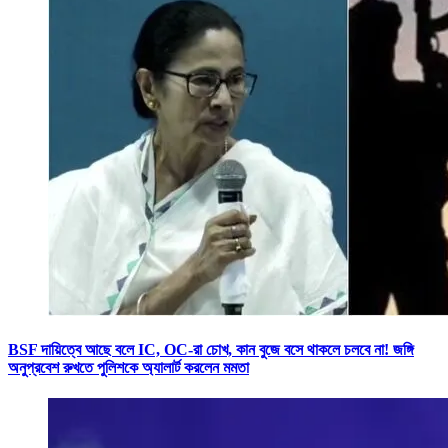
BSF দায়িত্বে আছে বলে IC, OC-রা চোখ, কান বুজে বসে থাকলে চলবে না! জঙ্গি
অনুপ্রবেশ রুখতে পুলিশকে অ্যালার্ট করলেন মমতা