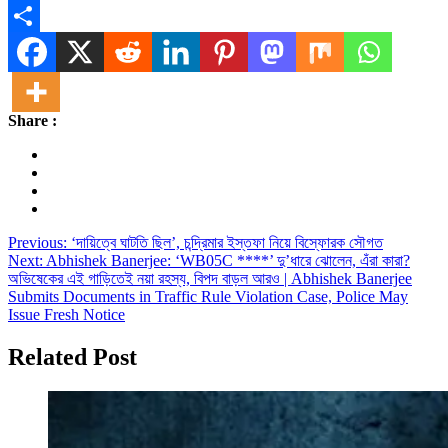
Message
Share
Share :
Post
Previous:
‘দায়িত্বে ঘাটতি ছিল’, চন্দ্রিমার ইস্তফা নিয়ে বিস্ফোরক সৌগত
Next:
Abhishek Banerjee: ‘WB05C ****’ দু’ধারে ঝোলেন, এঁরা কারা?
navigation
অভিষেকের এই গাড়িতেই নয়া রহস্য, বিপদ বাড়ল আরও | Abhishek Banerjee
Submits Documents in Traffic Rule Violation Case, Police May
Issue Fresh Notice
Related Post