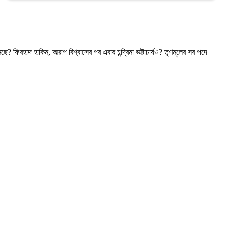
িরহাদ হাকিম, অরূপ বিশ্বাসের পর এবার চন্দ্রিমা ভট্টাচার্যও? তৃণমূলের সব পদে