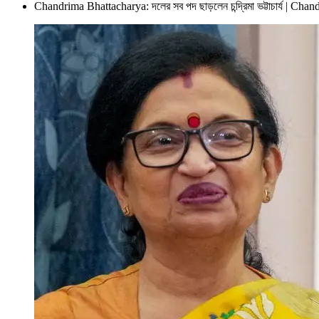
Chandrima Bhattacharya: দলের সব পদ ছাড়লেন চন্দ্রিমা ভট্টাচার্য 