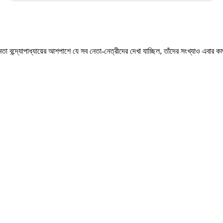
োপাধ্যায়ের আশপাশে যে সব নেতা-নেত্রীদের দেখা যাচ্ছিল, তাঁদের সংখ্যাও এবার কমছে? ফ