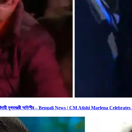
িল্লির বিদায়ী মুখ্যমন্ত্রী অতিশীর – Bengali News | CM Atishi Marlena Cele