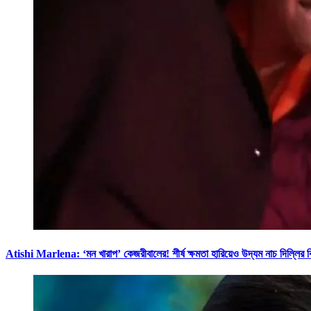
Atishi Marlena: ‘মন খারাপ’ কেজরীবালের! শীর্ষ ক্ষমতা হারিয়েও উদ্যম নাচ দ