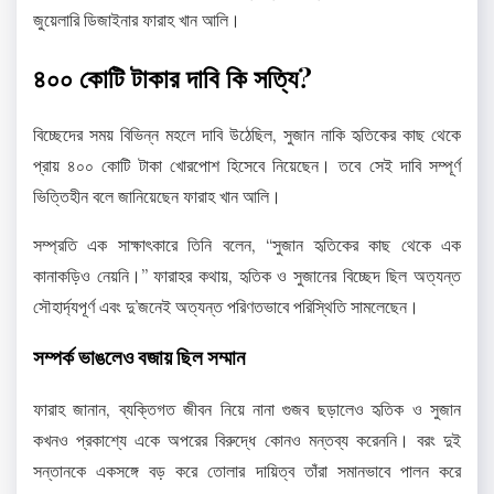
জুয়েলারি ডিজাইনার ফারাহ খান আলি।
৪০০ কোটি টাকার দাবি কি সত্যি?
বিচ্ছেদের সময় বিভিন্ন মহলে দাবি উঠেছিল, সুজান নাকি হৃতিকের কাছ থেকে
প্রায় ৪০০ কোটি টাকা খোরপোশ হিসেবে নিয়েছেন। তবে সেই দাবি সম্পূর্ণ
ভিত্তিহীন বলে জানিয়েছেন ফারাহ খান আলি।
সম্প্রতি এক সাক্ষাৎকারে তিনি বলেন, “সুজান হৃতিকের কাছ থেকে এক
কানাকড়িও নেয়নি।” ফারাহর কথায়, হৃতিক ও সুজানের বিচ্ছেদ ছিল অত্যন্ত
সৌহার্দ্যপূর্ণ এবং দু’জনেই অত্যন্ত পরিণতভাবে পরিস্থিতি সামলেছেন।
সম্পর্ক ভাঙলেও বজায় ছিল সম্মান
ফারাহ জানান, ব্যক্তিগত জীবন নিয়ে নানা গুজব ছড়ালেও হৃতিক ও সুজান
কখনও প্রকাশ্যে একে অপরের বিরুদ্ধে কোনও মন্তব্য করেননি। বরং দুই
সন্তানকে একসঙ্গে বড় করে তোলার দায়িত্ব তাঁরা সমানভাবে পালন করে