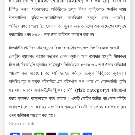
দর্শানোর নোটিশ (show-cause notice) জারি করা হয়। ব্যাংকটির
লিখিত জবাব, সরবরাহকৃত অতিরিক্ত তথ্য কিংবা ব্যক্তিগত শুনানির সময়
উপস্থাপিত যুক্তি—কোনোটিতেই আরবিআই সন্তুষ্ট হতে পারেনি।
অভিযোগগুলো প্রমাণিত হওয়ায়, ৩০ জুন ২০২৬ তারিখের এক আদেশের মাধ্যমে
ব্যাংকটির ওপর ৬৩.৬০ লক্ষ টাকা জরিমানা আরোপ করা হয়।
জিআইসি হাউজিং ফাইন্যান্সের বিরুদ্ধে কঠোর পদক্ষেপ নিল নিয়ন্ত্রক সংস্থা
কেন্দ্রীয় ব্যাংকের কঠোর পদক্ষেপ কেবল ব্যাংক অফ বরোদার মধ্যেই সীমাবদ্ধ
ছিল না; জিআইসি হাউজিং ফাইন্যান্স লিমিটেডের ওপরও ৩.১ লাখ টাকার জরিমানা
আরোপ করা হয়েছে। ৩১ মার্চ ২০২৫ পর্যন্ত তথ্যের ভিত্তিতে ন্যাশনাল
হাউজিং ব্যাংক কর্তৃক পরিচালিত এক পরিদর্শনে দেখা গেছে যে, কোম্পানিটি প্রতি
ছয় মাস অন্তর অ্যাকাউন্টের ‘ঝুঁকির শ্রেণি’ (risk category) পর্যালোচনা
করার ব্যবস্থা বাস্তবায়নে ব্যর্থ হয়েছে। একটি নোটিশ জারির পর কোম্পানিটির
জবাব পর্যালোচনা করা হয় এবং নিয়ম লঙ্ঘনের বিষয়টি নিশ্চিত হওয়ার পর তাদের
ওপর জরিমানা আরোপ করা হয়।
Source link