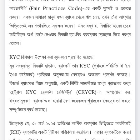
আচরণবিধি’ (Fair Practices Code)-এর একটি সুস্পষ্ট ও গুরুতর
লঙ্ঘন। একজন সাধারণ মানুষ যখন ব্যাংক থেকে ঋণ নেন, তখন তাঁরা আস্থার
ভিত্তিতেই এর শর্তাবলিতে স্বাক্ষর করেন। এমতাবস্থায়, নির্ধারিত হারের চেয়ে
অতিরিক্ত অর্থ কেটে নেওয়ার বিষয়টি ব্যাংকিং ব্যবস্থার স্বচ্ছতা নিয়ে প্রশ্ন
তোলে।
KYC বিধিমালা উপেক্ষা করা ব্যয়বহুল প্রমাণিত হয়েছে
সুদ সংক্রান্ত বিষয়টি ছাড়াও, ব্যাংকটি তার KYC (গ্রাহক পরিচিতি বা ‘নো
ইওর কাস্টমার’) প্রক্রিয়া অনুসরণের ক্ষেত্রেও অবহেলা প্রদর্শন করেছে।
রিজার্ভ ব্যাংকের নিয়ম অনুযায়ী, একটি নির্দিষ্ট সময়সীমার মধ্যে গ্রাহকের তথ্য
‘সেন্ট্রাল KYC রেকর্ডস রেজিস্ট্রি’ (CKYCR)-এ আপলোড করা
বাধ্যতামূলক। ব্যাংক অফ বরোদা বেশ কয়েকজন গ্রাহকের ক্ষেত্রে তা করতে
সম্পূর্ণভাবে ব্যর্থ হয়েছে।
উল্লেখ্য যে, ৩১ মার্চ ২০২৫ তারিখের আর্থিক অবস্থার ভিত্তিতে আরবিআই
(RBI) ব্যাংকটির একটি নিরীক্ষা পরিচালনা করেছিল। এরপর ব্যাংকটিকে কারণ