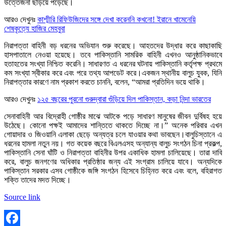
উত্তেজনা ছড়িয়ে পড়েছে।
আরও দেখুনঃ
কাশ্মীরি রিফিউজিদের সঙ্গে দেখা করেননি কখনো! ইরানে খামেনেয়ি
শেষকৃত্যে হাজির মেহবুবা
নিরাপত্তা বাহিনী বড় ধরনের অভিযান শুরু করেছে। আহতদের উদ্ধার করে কাছাকাছি
হাসপাতালে নেওয়া হয়েছে। তবে পাকিস্তানি সামরিক বাহিনী এখনও আনুষ্ঠানিকভাবে
হতাহতের সংখ্যা নিশ্চিত করেনি। সাধারণত এ ধরনের ঘটনায় পাকিস্তানি কর্তৃপক্ষ প্রথমে
কম সংখ্যা স্বীকার করে এবং পরে তথ্য আপডেট করে।একজন স্থানীয় বালুচ যুবক, যিনি
নিরাপত্তার কারণে নাম প্রকাশ করতে চাননি, বলেন, “আমরা প্রতিদিন ভয়ে থাকি।
আরও দেখুনঃ
১২৫ বছরের পুরনো গুরুদ্বারা গুঁড়িয়ে দিল পাকিস্তান, কড়া নিন্দা ভারতের
সেনাবাহিনী আর বিদ্রোহী গোষ্ঠীর মাঝে আটকে পড়ে সাধারণ মানুষের জীবন দুর্বিষহ হয়ে
উঠেছে। কোনো পক্ষই আমাদের শান্তিতে থাকতে দিচ্ছে না।” অনেক পরিবার এখন
গোয়াদার ও জিওয়ানি এলাকা ছেড়ে অন্যত্র চলে যাওয়ার কথা ভাবছেন।বালুচিস্তানে এ
ধরনের হামলা নতুন নয়। গত কয়েক বছরে বিএলএসহ অন্যান্য বালুচ সংগঠন চিনা প্রকল্প,
পাকিস্তানি সেনা ঘাঁটি ও নিরাপত্তা বাহিনীর উপর একাধিক হামলা চালিয়েছে। তারা দাবি
করে, বালুচ জনগণের অধিকার প্রতিষ্ঠার জন্য এই সংগ্রাম চালিয়ে যাবে। অন্যদিকে
পাকিস্তান সরকার এসব গোষ্ঠীকে জঙ্গি সংগঠন হিসেবে চিহ্নিত করে এবং বলে, বহিরাগত
শক্তি তাদের মদত দিচ্ছে।
Source link