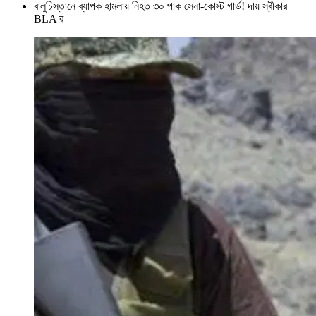
বালুচিস্তানে ব্যাপক হামলায় নিহত ৩০ পাক সেনা-কোস্ট গার্ড! দায় স্বীকার
BLA র