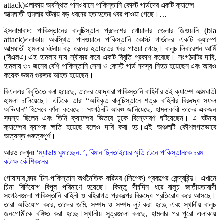
attack)এলাকায় অবস্থিত পানওয়ানে পাকিস্তানি কোস্ট গার্ডদের একটি ক্যাম্পে
আত্মঘাতী হামলার ঘটনায় বড় ধরনের হতাহতের খবর পাওয়া গেছে।…
ইসলামাবাদ: পাকিস্তানের বালুচিস্তান প্রদেশের গোয়াদার জেলার জিওয়ানি (bla
attack)এলাকায় অবস্থিত পানওয়ানে পাকিস্তানি কোস্ট গার্ডদের একটি ক্যাম্পে
আত্মঘাতী হামলার ঘটনায় বড় ধরনের হতাহতের খবর পাওয়া গেছে। বালুচ লিবারেশন আর্মি
(বিএলএ) এই হামলার দায় স্বীকার করে একটি বিবৃতি প্রকাশ করেছে। সংগঠনটির দাবি,
হামলায় ৩০ জনের বেশি পাকিস্তানি সেনা ও কোস্ট গার্ড সদস্য নিহত হয়েছেন এবং আরও
কয়েক ডজন গুরুতর আহত হয়েছেন।
বিএলএর বিবৃতিতে বলা হয়েছে, তাদের যোদ্ধারা পাকিস্তানি বাহিনীর ওই ক্যাম্পে আত্মঘাতী
হামলা চালিয়েছে। এটিকে তারা “অধিকৃত বালুচিস্তানে শত্রু বাহিনীর বিরুদ্ধে সফল
অভিযান” হিসেবে বর্ণনা করেছে। সংগঠনটি আরও জানিয়েছে, হামলাকারী তাদের একজন
সদস্য ছিলেন এবং তিনি ক্যাম্পের ভিতরে ঢুকে বিস্ফোরণ ঘটিয়েছেন। এ ঘটনায়
ক্যাম্পের ব্যাপক ক্ষতি হয়েছে বলেও দাবি করা হয়।এই অঞ্চলটি কৌশলগতভাবে
অত্যন্ত গুরুত্বপূর্ণ।
আরও দেখুনঃ
‘ম্যাডাম ঘুমাচ্ছেন..’, বিমান ছিনতাইয়ের স্মৃতি টেনে পাকিস্তানকে চরম
কটাক্ষ কৌশিকনের
গোয়াদার বন্দর চিন-পাকিস্তান অর্থনৈতিক করিডর (সিপেক) প্রকল্পের কেন্দ্রবিন্দু। এখানে
চিনা বিনিয়োগ বিপুল পরিমাণে হয়েছে। কিন্তু দীর্ঘদিন ধরে বালুচ জাতীয়তাবাদী
সংগঠনগুলো পাকিস্তানি বাহিনী ও বহিরাগত প্রকল্পের বিরুদ্ধে প্রতিরোধ করে আসছে।
তারা অভিযোগ করে, তাদের জমি, সম্পদ ও সম্পদ লুট করা হচ্ছে এবং স্থানীয় বালুচ
জনগোষ্ঠীকে বঞ্চিত করা হচ্ছে।স্থানীয় সূত্রগুলো বলছে, হামলার পর পুরো এলাকায়