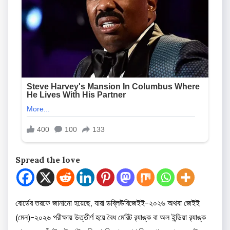
Spread the love
বোর্ডের তরফে জানানো হয়েছে, যারা ডব্লিউবিজেইই-২০২৬ অথবা জেইই
(মেন)-২০২৬ পরীক্ষায় উত্তীর্ণ হয়ে বৈধ মেরিট র‍্যাঙ্ক বা অল ইন্ডিয়া র‍্যাঙ্ক