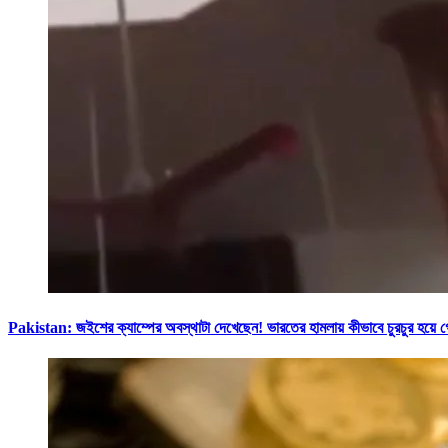
Pakistan: জইশের ক্যাম্পের অবস্থাটা দেখেছেন! ভারতের হামলায় কীভাবে চু