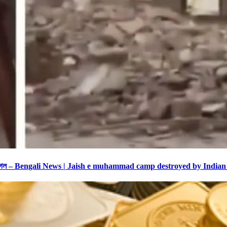
রচুর হয়ে গেল – Bengali News | Jaish e muhammad camp destroyed by Indi