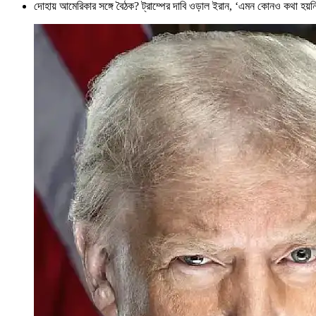
দোহায় আমেরিকার সঙ্গে বৈঠক? ট্রাম্পের দাবি ওড়াল ইরান, ‘এমন কোনও কথা হয়ন