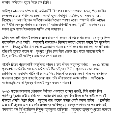
জানান, অভিযোগ তুলে নিতে চান তিনি।
আলিপুর আদালতে দু’পক্ষেরই আইনজীবী বিচারকের সামনে সওয়াল করেন, “ব্যবসায়িক
লেনদেন রয়েছে দীর্ঘদিনের চেনা। একটা ভুল বোঝাবুঝি হয়েছিল, তা সমঝোতা হয়ে
গিয়েছে।” তখন বিচারক অভিযোগকারীর উদ্দেশে প্রশ্ন করেন, “আপনি রাজি আছেন
তো? উনি বেকসুর খালাস হয়ে যাবেন।” অভিযোগকারী বলেন, “হ্যাঁ”। এরপর ১০০০
টাকার বন্ডে শামস ইকবালকে জামিন দেয় আদালত।
এদিন সকালেই শামস ইকবালকে একেবারে গার্ড করে থানা থেকে বার করে। যে দৃশ্য বিগত
কয়েকদিনে দেখা যায়নি। সব্যসাচী দত্তকেও প্রিজন ভ্যানে তোলার সময়ে ঢিম ছুড়েছিল
জনতা। কিন্তু এদিন থানা থেকে এমনভাবে শামসকে গার্ড করে বার করা হয়, সাংবাদিকরাও
তাঁর ছবি তুলতে পারেন না। দৃশ্যত পুলিশ ঢাল দিয়ে ঢেকে রাখে যাতে সামসের ছবি না
উঠে, সেইভাবেই আলিপুর আদালতে পেশ করা হয়।
গার্ডেন রিচের প্রভাবশালী কাউন্সিলর শামস। তাঁর জীবন অত্যন্ত বর্ণময়। ২০২১ সালের
পুরভোটে গার্ডেনরিচ থেকে রেকর্ড ভোটে জিতেছিলেন তিনি। পুরসভায় লাল রঙের
চোখধাঁধানো অ্যাস্টন মার্টিন গাড়ি নিয়ে গিয়ে বিতর্কে জড়িয়েছিলেন। শামসের সামাজিক
মাধ্যমের পেজে চোখ রাখলেই বোঝা যায়, তাঁর জীবনযাত্রা কতটা বর্ণময়। অভিনেতা-
অভিনেত্রীদের সান্নিধ্যে থাকতেই পছন্দ করতেন শামস।
২০২১ সালের কলকাতা পৌরসভা নির্বাচনে একমাত্র তৃণমূল প্রার্থী, যিনি কার্যত বিনা
প্রতিদ্বন্দ্বিতায় জয়ী হয়েছিলেন। অভিযোগ ওঠে, মূল বিরোধীদল গুলির কাউকে ভোটে
দাঁড়াতে দেয়নি, উল্টো দিকে। সূত্রের খবর, কয়েক হাজার কোটি টাকার মালিক। গার্ডেনরিচ
এবং মেটিয়াবুরুজ এলাকায় তাঁর একচ্ছত্র আধিপত্য। রাজ্যে পালাবদলের পর এখন এই
ইকবালই নাম লিখিয়েছিলেন বিক্ষুব্ধ তৃণমূলের তালিকায়। ঋতব্রত বন্দ্যোপাধ্যায়ের মডেলে