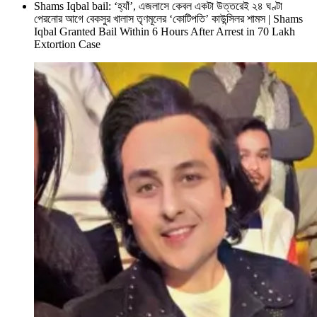
Shams Iqbal bail: ‘হ্যাঁ’, এজলাসে কেবল একটা উত্তরেই ২৪ ঘণ্টা
পেরনোর আগে বেকসুর খালাস তৃণমূলের ‘কোটিপতি’ কাউন্সিলর শামস | Shams
Iqbal Granted Bail Within 6 Hours After Arrest in 70 Lakh
Extortion Case