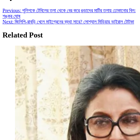
Post
Previous:
পুলিশকে টেবিলের তলা থেকে বের করে গুন্ডাদের মাটির তলায় ঢোকানোর বিল:
শঙ্কর ঘোষ
navigation
Next:
জিলিপি-রাবড়ি খেলে মাইগ্রেনের ব্যথা সারে? সোশ্যাল মিডিয়ায় ভাইরাল টোটকা
Related Post