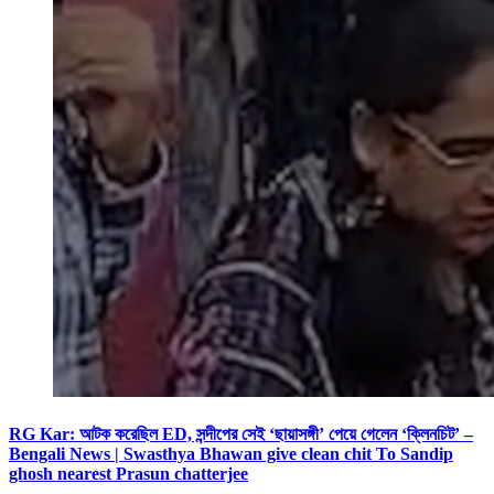
RG Kar: আটক করেছিল ED, সন্দীপের সেই ‘ছায়াসঙ্গী’ পেয়ে গেলেন ‘ক্লিনচিট’ –
Bengali News | Swasthya Bhawan give clean chit To Sandip
ghosh nearest Prasun chatterjee