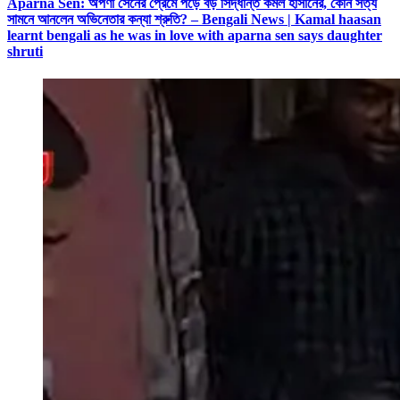
Aparna Sen: অপর্ণা সেনের প্রেমে পড়ে বড় সিদ্ধান্ত কমল হাসানের, কোন সত্য
সামনে আনলেন অভিনেতার কন্যা শ্রুতি? – Bengali News | Kamal haasan
learnt bengali as he was in love with aparna sen says daughter
shruti