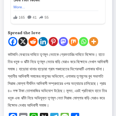
Spread the love
কাটমানি ফেরতের দাবিতে তৃণমূল নেতাকে গ্রেফতারির দাবিতে বিক্ষোভ। হাতে
তির ধনুক ও ঝাঁটা নিয়ে তৃণমূল নেতার বাড়ি ঘেরাও করে বিক্ষোভে দেখাল আদিবাসী
সমাজ। হাড়োয়া থানার হাড়োয়া গ্রাম পঞ্চায়েতের ভিগেরআটি এলাকার ঘটনা।
স্থানীয় আদিবাসী সমাজের মানুষের অভিযোগ, এলাকার তৃণমূলের বুথ সভাপতি
সিরাজ মোল্লা দীর্ঘদিন আদিবাসী সম্প্রদায়ের ওপর অত্যাচার চালিয়েছে। প্রায়
৪০ লক্ষ টাকা তোলাবাজির অভিযোগ উঠেছে। মূলত, এরই প্রতিবাদে হাতে তির
ধনুক এবং ঝাঁটা নিয়ে অভিযুক্ত তৃণমূল নেতা সিরাজ মোল্লার বাড়ি ঘেরাও করে
বিক্ষোভ দেখায় আদিবাসী সমাজ।