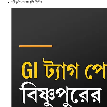
স্বীকৃতি মেলায় খুশি শিল্পীরা