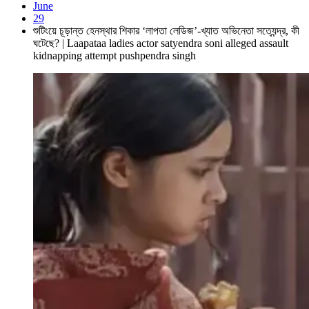
June
29
শুটিংয়ে চূড়ান্ত হেনস্থার শিকার ‘লাপতা লেডিজ’-খ্যাত অভিনেতা সত্যেন্দ্র, কী
ঘটেছে? | Laapataa ladies actor satyendra soni alleged assault
kidnapping attempt pushpendra singh