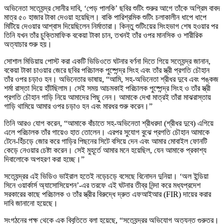
অভিনেতা সত্যেন্দ্র সোনীর দাবি, ‘পেড় পালকি’ ছবির শুটিং শুরুর আগে তাঁকে অগ্রিম বাবদ
মাত্র ৫০ হাজার টাকা দেওয়া হয়েছিল। বাকি পারিশ্রমিক শুটিং চলাকালীন ধাপে ধাপে
মিটিয়ে দেওয়ার আশ্বাস দিয়েছিলেন নির্মাতারা। কিন্তু শুটিংয়ের সিংহভাগ শেষ হওয়ার পর
তিনি যখন তাঁর চুক্তিমাফিক বকেয়া টাকা চান, তখনই তাঁর ওপর মানসিক ও শারীরিক
অত্যাচার শুরু হয়।
সোশাল মিডিয়ায় পোস্ট করা একটি ভিডিওতে ঘটনার বর্ণনা দিতে গিয়ে সত্যেন্দ্র জানান,
বকেয়া টাকা চাওয়ার জেরে ছবির পরিচালক পুষ্পেন্দ্র সিংহ এবং তাঁর স্ত্রী প্রগতি চৌহান
তাঁর ওপর চড়াও হন। অভিনেতার ভাষায়, “আমি, সহ-অভিনেতা শ্রীধর দুবে এবং পঙ্কজ
শর্মা রাস্তা দিয়ে হাঁটছিলাম। সেই সময় আচমকাই পরিচালক পুষ্পেন্দ্র সিংহ ও তাঁর স্ত্রী
প্রগতি চৌহান গাড়ি নিয়ে আমাদের পিছু নেন। আমাকে দেখা মাত্রই তাঁরা মাঝরাস্তায়
গাড়ি থামিয়ে আমার ওপর চড়াও হন এবং মারধর শুরু করেন।”
তিনি আরও যোগ করেন, “আমাকে বাঁচাতে সহ-অভিনেতা শ্রীধরদা (শ্রীধর দুবে) এগিয়ে
এলে পরিচালক তাঁর গায়েও হাত তোলেন। এরপর সুযোগ বুঝে প্রগতি চৌহান আমাকে
টেনে-হিঁচড়ে জোর করে গাড়ির পিছনের সিটে বসিয়ে দেন এবং আমার মোবাইল ফোনটি
কেড়ে নেওয়ার চেষ্টা করেন। সেই মুহূর্তে আমার মনে হয়েছিল, যেন আমাকে প্রকাশ্য
দিবালোকে অপহরণ করা হচ্ছে।”
সত্যেন্দ্রর এই ভিডিও ভাইরাল হতেই নড়েচড়ে বসেছে বিনোদন দুনিয়া। ‘অল ইন্ডিয়া
সিনে ওয়ার্কার্স অ্যাসোসিয়েশন’-এর তরফে এই ঘটনার তীব্র নিন্দা করে মধ্যপ্রদেশ
সরকারের কাছে পরিচালক ও তাঁর স্ত্রীর বিরুদ্ধে দ্রুত এফআইআর (FIR) দায়ের করার
দাবি জানানো হয়েছে।
সংগঠনের পক্ষ থেকে এক বিবৃতিতে বলা হয়েছে, “সত্যেন্দ্রর অভিযোগ অত্যন্ত গুরুতর।