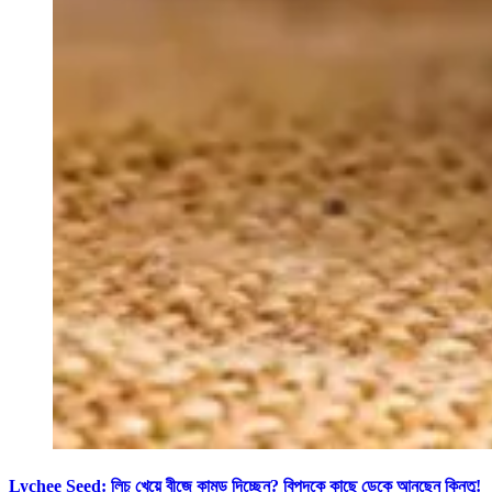
Lychee Seed: লিচু খেয়ে বীজে কামড় দিচ্ছেন? বিপদকে কাছে ডেকে আনছেন কিন্তু!