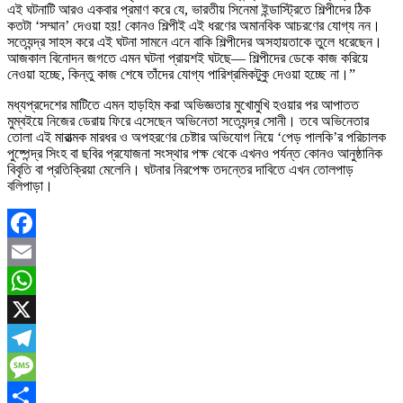
এই ঘটনাটি আরও একবার প্রমাণ করে যে, ভারতীয় সিনেমা ইন্ডাস্ট্রিতে শিল্পীদের ঠিক
কতটা ‘সম্মান’ দেওয়া হয়! কোনও শিল্পীই এই ধরণের অমানবিক আচরণের যোগ্য নন।
সত্যেন্দ্র সাহস করে এই ঘটনা সামনে এনে বাকি শিল্পীদের অসহায়তাকে তুলে ধরেছেন।
আজকাল বিনোদন জগতে এমন ঘটনা প্রায়শই ঘটছে— শিল্পীদের ডেকে কাজ করিয়ে
নেওয়া হচ্ছে, কিন্তু কাজ শেষে তাঁদের যোগ্য পারিশ্রমিকটুকু দেওয়া হচ্ছে না।”
মধ্যপ্রদেশের মাটিতে এমন হাড়হিম করা অভিজ্ঞতার মুখোমুখি হওয়ার পর আপাতত
মুম্বইয়ে নিজের ডেরায় ফিরে এসেছেন অভিনেতা সত্যেন্দ্র সোনী। তবে অভিনেতার
তোলা এই মারাত্মক মারধর ও অপহরণের চেষ্টার অভিযোগ নিয়ে ‘পেড় পালকি’র পরিচালক
পুষ্পেন্দ্র সিংহ বা ছবির প্রযোজনা সংস্থার পক্ষ থেকে এখনও পর্যন্ত কোনও আনুষ্ঠানিক
বিবৃতি বা প্রতিক্রিয়া মেলেনি। ঘটনার নিরপেক্ষ তদন্তের দাবিতে এখন তোলপাড়
বলিপাড়া।
Facebook
Email
WhatsApp
X
Telegram
Message