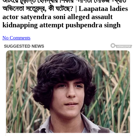
শুটিংয়ে চূড়ান্ত হেনস্থার শিকার ‘লাপতা লেডিজ’-খ্যাত
অভিনেতা সত্যেন্দ্র, কী ঘটেছে? | Laapataa ladies
actor satyendra soni alleged assault
kidnapping attempt pushpendra singh
No Comments