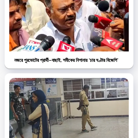
নজরে পুরভোটের প্রার্থী–বাছাই, শমীকের নিশানায় ‘চার ঘণ্টার বিজেপি’