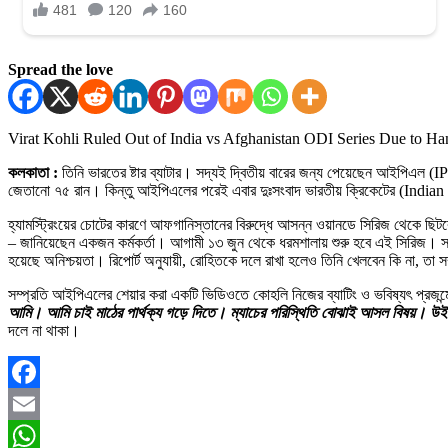
Spread the love
Virat Kohli Ruled Out of India vs Afghanistan ODI Series Due to Ham
কলকাতা :
তিনি ভারতের ষ্টার ব্যাটার। সদ্যই দ্বিতীয় বারের জন্য পেয়েছেন আইপিএল
জেতানো ৭৫ রান। কিন্তু আইপিএলের পরেই এবার দুঃসংবাদ ভারতীয় ক্রিকেটের (Indian C
হ্যামস্ট্রিংয়ের চোটের কারণে আফগানিস্তানের বিরুদ্ধে আসন্ন ওয়ানডে সিরিজ থেকে ছিটক
– জানিয়েছেন একজন কর্মকর্তা। আগামী ১৩ জুন থেকে ধরমশালায় শুরু হবে এই সিরিজ। সদ
হয়েছে অনিশ্চয়তা। রিপোর্ট অনুযায়ী, রোহিতকে দলে রাখা হলেও তিনি খেলবেন কি না, তা সম
সম্প্রতি আইপিএলের শেয়ার করা একটি ভিডিওতে কোহলি নিজের ব্যাটিং ও ভবিষ্যৎ প্রজন্ম
আমি। আমি চাই মাঠের পার্থক্য গড়ে দিতে। ম্যাচের পরিস্থিতি বোঝাই আসল বিষয়। উইকে
দলে না থাকা।
Facebook
Email