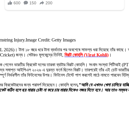
string Injury.
Image Credit: Getty Images
 (IPL 2026)। টানা ১৮ বছর ধরে টানা ব্যর্থতার পর অবশেষে সাফল্য ধরা দিয়েছে তাঁর 
ricket) জন্য। সেটারও মূলকেন্দ্রে তিনিই,
বিরাট কোহলি (Virat Kohli)
।
ে গেলেন ভারতীয় ক্রিকেট দলের তারকা ব্যাটার বিরাট কোহলি। সংবাদ সংস্থা পিটিআই (PTI) স
্য সমাপ্ত আইপিএল ২০২৬ এ দুরন্ত ফর্মে ছিলেন বিরাট। তারপরেই তাঁর এই চোট ভারতীয় 
্পূর্ণ নির্ভরশীল তাঁর ফিটনেসের উপর। ফিটনেস টেস্টে পাশ করলেই মাঠে নামতে পারবেন হিটম
ের ক্রিকেটারদের জন্য পরামর্শ দিয়েছেন। কোহলি বলেন
,”আমি যে এখনও খেলা চালিয়ে যাচ্ছ
ট কঠিন হলে ছয় মারার চেষ্টা না করে চার মারার দিকেও নজর দিতে হবে। আর তাও সম্ভব 