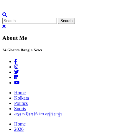
Skip
24 Ghanta Bangla News
24 Ghanta Bengali News
to
Search
content
for:
About Me
24 Ghanta Bangla News
Home
Kolkata
Politics
Sports
নতুন ভাইরাল ভিডিও এখুনি দেখুন
Home
2026