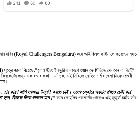
কাছে। আরসিবির (Royal Challengers Bengaluru) হয়ে আইপিএল ফাইনালে করেছেন ম্যাচ
ূত্রে জানা গিয়েছে,”হ্যামস্ট্রিং ইনজুরি-র কারণে ওয়ান ডে সিরিজে খেলবেন না বিরাট”
ক্রিকেটের জন্য এক বড় ধাক্কা। এদিকে, এই সিরিজে রোহিত শর্মার খেলা নিয়েও তৈরী
্যান।
ি, তার কারণ আমি সবসময় উন্নতি করতে চাই। দলের স্কোরে অবদান রাখতে চেষ্টা করি
না হলে, ক্রিজে টিকে থাকতে হবে।”
তবে কোহলির পরামর্শের থেকেও এই মুহূর্তে চর্চায় তাঁর