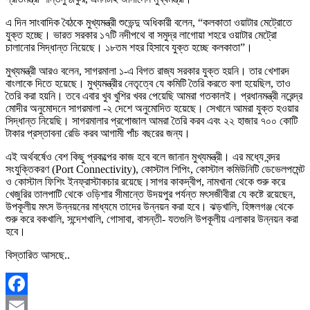
এ দিন সাংবাদিক বৈঠকে মুখ্যমন্ত্রী শুভেন্দু অধিকারী বলেন, “কলকাতা ওয়াটার মেট্রোতে
যুক্ত হচ্ছে। ভারত সরকার ১৭টি নদীপথে বা সমুদ্র লাগোয়া শহরে ওয়াটার মেট্রো
চালানোর সিদ্ধান্ত নিয়েছে। ১৮তম শহর হিসাবে যুক্ত হচ্ছে কলকাতা”।
মুখ্যমন্ত্রী আরও বলেন, সাগরমালা ১-এ বিগত রাজ্য সরকার যুক্ত হয়নি। তার খেশারদ
বাংলাকে দিতে হয়েছে। মুখ্যমন্ত্রীর নেতৃত্বে যে কমিটি তৈরি করতে বলা হয়েছিল, তাও
তৈরি করা হয়নি। তবে এবার খুব খুশির খবর পেয়েছি আমরা গতকালই। প্রধানমন্ত্রী নরেন্দ্র
মোদীর অনুমোদনে সাগরমালা -২ দেশে অনুমোদিত হয়েছে। সেখানে আমরা যুক্ত হওয়ার
সিদ্ধান্ত নিয়েছি। সাগরমালার প্রপোজাল আমরা তৈরি করব এবং ২২ হাজার ৭০০ কোটি
টাকার প্রস্তাবনা রেডি করব আগামী পাঁচ বছরের জন্য।
এই অর্থবর্ষেও বেশ কিছু প্রকল্পের কাজ হবে বলে জানান মুখ্যমন্ত্রী। এর মধ্যে বন্দর
সংযুক্তিকরণ (Port Connectivity), কোস্টাল শিপিং, কোস্টাল কমিউনিটি ডেভেলপমেন্ট
ও কোস্টাল ফিশিং ইনফ্রাস্টাকচার রয়েছে।সাগর কাকদ্বীপ, নামখানা থেকে শুরু করে
খেজুরির তালপাটি থেকে ওড়িশার সীমান্তে উদয়পুর পর্যন্ত মৎসজীবীরা যে কষ্টে রয়েছেন,
উপকূলীয় মৎস উন্নয়নের মাধ্যমে তাদের উন্নয়ন করা হবে। ঝড়খালি, হিঙ্গলগঞ্জ থেকে
শুরু করে বকখালি, সন্দেশখালি, গোসাবা, বাসন্তী- যতগুলি উপকূলীয় এলাকার উন্নয়ন করা
হবে।
বিস্তারিত আসছে..
Facebook