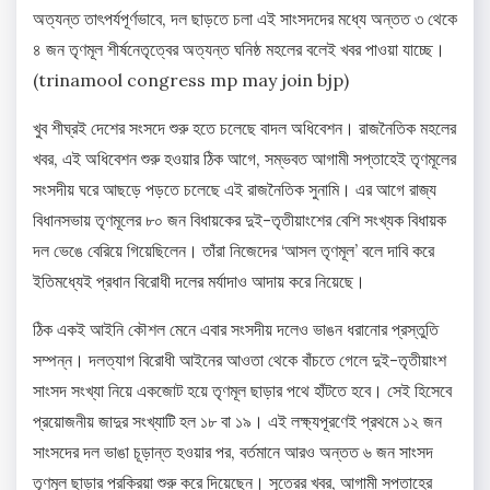
অত্যন্ত তাৎপর্যপূর্ণভাবে, দল ছাড়তে চলা এই সাংসদদের মধ্যে অন্তত ৩ থেকে
৪ জন তৃণমূল শীর্ষনেতৃত্বের অত্যন্ত ঘনিষ্ঠ মহলের বলেই খবর পাওয়া যাচ্ছে।
(trinamool congress mp may join bjp)
খুব শীঘ্রই দেশের সংসদে শুরু হতে চলেছে বাদল অধিবেশন। রাজনৈতিক মহলের
খবর, এই অধিবেশন শুরু হওয়ার ঠিক আগে, সম্ভবত আগামী সপ্তাহেই তৃণমূলের
সংসদীয় ঘরে আছড়ে পড়তে চলেছে এই রাজনৈতিক সুনামি। এর আগে রাজ্য
বিধানসভায় তৃণমূলের ৮০ জন বিধায়কের দুই-তৃতীয়াংশের বেশি সংখ্যক বিধায়ক
দল ভেঙে বেরিয়ে গিয়েছিলেন। তাঁরা নিজেদের ‘আসল তৃণমূল’ বলে দাবি করে
ইতিমধ্যেই প্রধান বিরোধী দলের মর্যাদাও আদায় করে নিয়েছে।
ঠিক একই আইনি কৌশল মেনে এবার সংসদীয় দলেও ভাঙন ধরানোর প্রস্তুতি
সম্পন্ন। দলত্যাগ বিরোধী আইনের আওতা থেকে বাঁচতে গেলে দুই-তৃতীয়াংশ
সাংসদ সংখ্যা নিয়ে একজোট হয়ে তৃণমূল ছাড়ার পথে হাঁটতে হবে। সেই হিসেবে
প্রয়োজনীয় জাদুর সংখ্যাটি হল ১৮ বা ১৯। এই লক্ষ্যপূরণেই প্রথমে ১২ জন
সাংসদের দল ভাঙা চূড়ান্ত হওয়ার পর, বর্তমানে আরও অন্তত ৬ জন সাংসদ
তৃণমূল ছাড়ার প্রক্রিয়া শুরু করে দিয়েছেন। সূত্রের খবর, আগামী সপ্তাহের