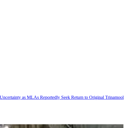
Faces Uncertainty as MLAs Reportedly Seek Return to Original Trinamool