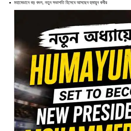
মহামেডানে বড় বদল, নতুন সভাপতি হিসেবে আসছেন হুমায়ুন কবীর