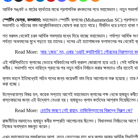
আর্থিক সঙ্কট ও মাঠের ব্যর্থতার মাঝে প্রশাসনিক রদবদলের পথে মহামেডান। নতুন সভাপতি 
স্পোর্টস ডেস্ক, কলকাতা:
মহামেডান স্পোর্টিং ক্লাবের (Mohammedan SC) প্রশাসনে বড় প
সভাপতি ও সচিবের নাম আনুষ্ঠানিকভাবে ঘোষণা করা হতে পারে। দীর্ঘদিন ধরে চলতে থাকা আর
গত মরশুম থেকেই চরম আর্থিক সমস্যার মধ্যে দিয়ে যাচ্ছে মহামেডান। পর্যাপ্ত আর্থিক স
পর্যন্ত অবনমনের মুখে পড়তে হয় তাদের। দলের এই হতাশাজনক ফলাফলের পর থেকেই ক্লাব ক
Read More:
আর ‘জেড’ নন, এবার ‘ওয়াই ক্যাটাগরি’! সৌরভের নিরাপত্তা ক
এই পরিস্থিতিতে ক্লাবের ভেতরে পরিবর্তনের দাবি ক্রমশ জোরালো হয়ে ওঠে। সেই দাবিকে গুরু
কবীর। সভাপতি পদে দায়িত্ব গ্রহণের পর নতুন সচিব নির্বাচন করার ক্ষমতাও তাঁর হাতেই 
ক্লাব মহলে ইতিমধ্যেই সচিব পদের জন্য কয়েকটি নাম নিয়ে আলোচনা শুরু হয়েছে। তার ম
করা হচ্ছে।
উল্লেখযোগ্য বিষয় হল, কয়েক সপ্তাহ আগেই মহামেডান ক্লাবের পক্ষ থেকে হুমায়ুন কবীর
বাস্তবায়নের জন্য এই উদ্যোগ নেওয়া হয়। হুমায়ুনও ক্লাব কর্তাদের আশ্বাস দিয়েছিলেন য
Read More:
চোটের কারণে নেই রায়ান, তাজিকিস্তানের বিরুদ্ধে বিকল্প কে?
রাজনীতির ময়দানেও হুমায়ুন কবীর সম্প্রতি আলোচনায় ছিলেন। বিধানসভা নির্বাচনের আগে
নিজের অবস্থান মজবুত করেন।
এখন মহামেডানের সমর্থকদের আশা, নতুন নেতৃত্বের হাত ধরে ক্লাব আবার আর্থিক স্থিতিশী