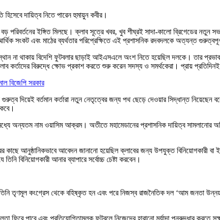
হিসেবে দায়িত্ব নিতে পারেন হুমায়ুন কবীর।
রিবর্তনের ইঙ্গিত মিলছে। ক্লাব সূত্রে খবর, খুব শীঘ্রই সাদা-কালো ব্রিগেডের নতুন সভাপত
্থিক সংকট এবং মাঠের ব্যর্থতার পরিপ্রেক্ষিতে এই প্রশাসনিক রদবদলকে অত্যন্ত গুরুত্বপূর
ংস্থান না থাকায় বিদেশি ফুটবলার ছাড়াই আইএসএলে অংশ নিতে হয়েছিল দলকে। তার প্রভাব প
র্তাদের বিরুদ্ধে ক্ষোভ প্রকাশ করতে শুরু করেন সদস্য ও সমর্থকেরা। প্রায় প্রতিদিনই 
মাল বিজেপি সরকার
ত্ব দিয়েই বর্তমান কর্তারা নতুন নেতৃত্বের জন্য পথ ছেড়ে দেওয়ার সিদ্ধান্ত নিয়েছেন ব
থাকবে।
ধ্যে অন্যতম নাম ওয়াসিম আক্রম। অতীতে মহামেডানের প্রশাসনিক দায়িত্ব সামলানোর অভিজ্
ের কাছে আনুষ্ঠানিকভাবে আবেদন জানানো হয়েছিল ক্লাবের জন্য উপযুক্ত বিনিয়োগকারী বা ইন
ে তিনি বিনিয়োগকারী আনার ব্যাপারে সর্বোচ্চ চেষ্টা করবেন।
 তিনি তৃণমূল কংগ্রেস থেকে বহিষ্কৃত হন এবং পরে নিজস্ব রাজনৈতিক দল ‘আম জনতা উন্নয়ন 
লতা ফিরে পাবে এবং প্রতিযোগিতামূলক ফুটবলে নিজেদের হারানো মর্যাদা পুনরুদ্ধার করতে সক