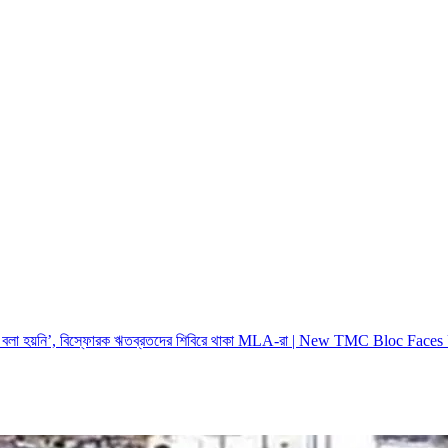
ে কিছুই বলা হয়নি’, বিস্ফোরক ঋতব্রতদের শিবিরে থাকা MLA-রা | New TMC Bloc 