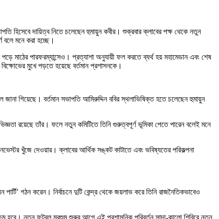
ি হিসেবে দায়িত্ব নিতে চলেছেন হুমায়ুন কবীর। শুক্রবার ক্লাবের পক্ষ থেকে নতুন
্ণ বলে মনে করা হচ্ছে।
ড়ে মাঠের পারফরম্যান্সেও। প্রত্যাশা অনুযায়ী ফল করতে ব্যর্থ হয় মহামেডান এবং শেষ
বিক্ষোভের মুখে পড়তে হয়েছে বর্তমান প্রশাসনকে।
লে জানা গিয়েছে। বর্তমান সভাপতি আমিরুদ্দিন ববির স্থলাভিষিক্ত হতে চলেছেন হুমায়ুন
ঞতা রয়েছে তাঁর। ফলে নতুন কমিটিতে তিনি গুরুত্বপূর্ণ ভূমিকা পেতে পারেন বলেই মনে
ভেস্টর খুঁজে দেওয়ার। ক্লাবের আর্থিক সঙ্কট কাটাতে এবং ভবিষ্যতের পরিকল্পনা
পার্টি’ গঠন করেন। নির্বাচনে দুটি কেন্দ্র থেকে জয়লাভ করে তিনি রাজনৈতিকভাবেও
্ষম হবে। নতুন ফুটবল মরশুম শুরুর আগে এই প্রশাসনিক পরিবর্তন সাদা-কালো শিবিরে নতুন