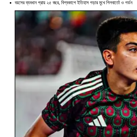
বয়সের ব্যবধান প্রায় ২৫ বছর, বিশ্বকাপে ইতিহাস গড়ার মুখে গিলবার্তো ও গর্ডন