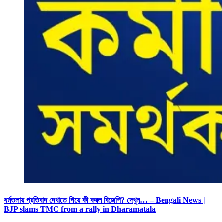
ধর্মতলায় প্রতিবাদ দেখাতে গিয়ে কী করল বিজেপি? দেখুন… – Bengali News |
BJP slams TMC from a rally in Dharamatala