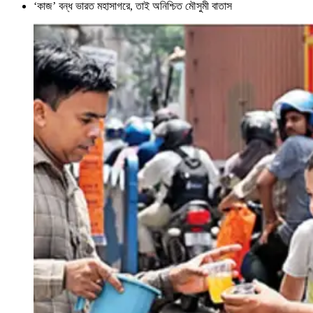
‘কাজ’ বন্ধ ভারত মহাসাগরে, তাই অনিশ্চিত মৌসুমী বাতাস