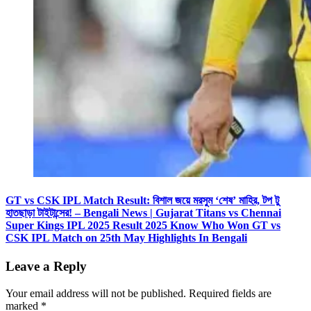
GT vs CSK IPL Match Result: বিশাল জয়ে মরসুম ‘শেষ’ মাহির, টপ টু
হাতছাড়া টাইটান্সের! – Bengali News | Gujarat Titans vs Chennai
Super Kings IPL 2025 Result 2025 Know Who Won GT vs
CSK IPL Match on 25th May Highlights In Bengali
Leave a Reply
Your email address will not be published.
Required fields are
marked
*