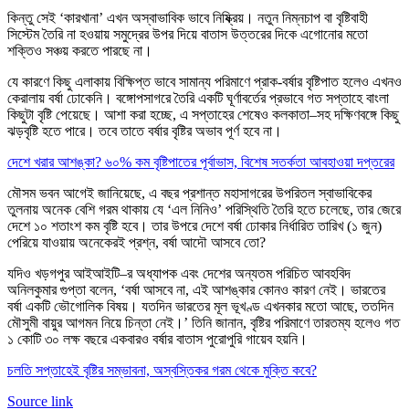
কিন্তু সেই ‘কারখানা’ এখন অস্বাভাবিক ভাবে নিষ্ক্রিয়। নতুন নিম্নচাপ বা বৃষ্টিবাহী
সিস্টেম তৈরি না হওয়ায় সমুদ্রের উপর দিয়ে বাতাস উত্তরের দিকে এগোনোর মতো
শক্তিও সঞ্চয় করতে পারছে না।
যে কারণে কিছু এলাকায় বিক্ষিপ্ত ভাবে সামান্য পরিমাণে প্রাক-বর্ষার বৃষ্টিপাত হলেও এখনও
কেরালায় বর্ষা ঢোকেনি। বঙ্গোপসাগরে তৈরি একটি ঘূর্ণাবর্তের প্রভাবে গত সপ্তাহে বাংলা
কিছুটা বৃষ্টি পেয়েছে। আশা করা হচ্ছে, এ সপ্তাহের শেষেও কলকাতা–সহ দক্ষিণবঙ্গে কিছু
ঝড়বৃষ্টি হতে পারে। তবে তাতে বর্ষার বৃষ্টির অভাব পূর্ণ হবে না।
দেশে খরার আশঙ্কা? ৬০% কম বৃষ্টিপাতের পূর্বাভাস, বিশেষ সতর্কতা আবহাওয়া দপ্তরের
মৌসম ভবন আগেই জানিয়েছে, এ বছর প্রশান্ত মহাসাগরের উপরিতল স্বাভাবিকের
তুলনায় অনেক বেশি গরম থাকায় যে ‘এল নিনিও’ পরিস্থিতি তৈরি হতে চলেছে, তার জেরে
দেশে ১০ শতাংশ কম বৃষ্টি হবে। তার উপরে দেশে বর্ষা ঢোকার নির্ধারিত তারিখ (১ জুন)
পেরিয়ে যাওয়ায় অনেকেরই প্রশ্ন, বর্ষা আদৌ আসবে তো?
যদিও খড়গপুর আইআইটি–র অধ্যাপক এবং দেশের অন্যতম পরিচিত আবহবিদ
অনিলকুমার গুপ্তা বলেন, ‘বর্ষা আসবে না, এই আশঙ্কার কোনও কারণ নেই। ভারতের
বর্ষা একটি ভৌগোলিক বিষয়। যতদিন ভারতের মূল ভূখণ্ড এখনকার মতো আছে, ততদিন
মৌসুমী বায়ুর আগমন নিয়ে চিন্তা নেই।’ তিনি জানান, বৃষ্টির পরিমাণে তারতম্য হলেও গত
১ কোটি ৩০ লক্ষ বছরে একবারও বর্ষার বাতাস পুরোপুরি গায়েব হয়নি।
চলতি সপ্তাহেই বৃষ্টির সম্ভাবনা, অস্বস্তিকর গরম থেকে মুক্তি কবে?
Source link