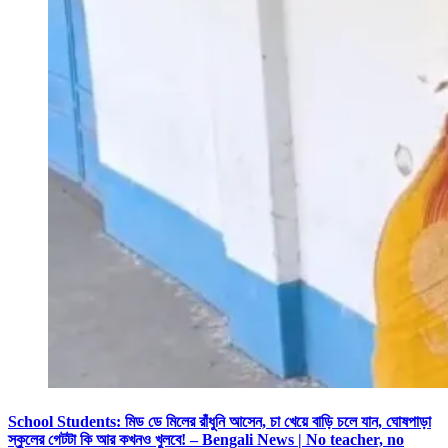
School Students: মিড ডে মিলের রাঁধুনি আসেন, চা খেয়ে বাড়ি চলে যান, ঘোষপাড়া
স্কুলের গেটটা কি আর কখনও খুলবে! – Bengali News | No teacher, no