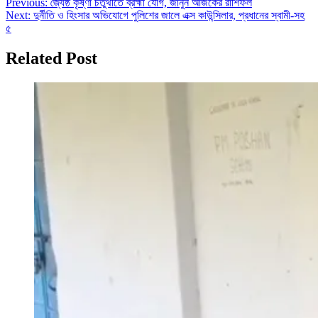
Post
Previous:
জ্যৈষ্ঠ কৃষ্ণা চতুর্থীতে ব্রহ্মা যোগ, জানুন আজকের রাশিফল
Next:
দুর্নীতি ও হিংসার অভিযোগে পুলিশের জালে এক্স কাউন্সিলার, প্রধানের স্বামী-সহ
navigation
৫
Related Post