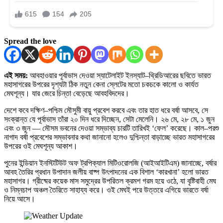
Spread the love
এই সময়:
আবহাওয়ার পূর্বাভাস দেওয়া স্যাটেলাইট ইনস্যাট–থ্রিডিআরের ছবিতে ভারত
মহাসাগরের উপরের দৃশ্যটা ঠিক নতুন কেনা স্লেটের মতো চকচকে কালো ও কার্যত
মেঘশূন্য। যার জেরে চিন্তা বেড়েছে আবহবিদদের।
দেশে কবে দক্ষিণ–পশ্চিম মৌসুমী বায়ু প্রবেশ করবে এবং তার হাত ধরে বর্ষা আসবে, সে
সংক্রান্ত যে পূর্বাভাস তাঁরা ২০ দিন ধরে দিচ্ছেন, সেটা মেলেনি। ২৬ মে, ২৮ মে, ১ জুন
এবং ৩ জুন — মৌসম ভবনের দেওয়া সম্ভাব্য চারটি তারিখই ‘ফেল’ করেছে। কাল–পরশু
নাগাদ বর্ষা প্রবেশের সম্ভাবনার কথা জানানো হলেও দুশ্চিন্তা বাড়াচ্ছে ভারত মহাসাগরের
উপরের ওই মেঘশূন্য আকাশ।
পুনের ইন্ডিয়ান ইনস্টিটিউট অফ ট্রপিক্যাল মিটিওরোলজি (আইআইটিএম) জানাচ্ছে, বর্ষার
আবহ তৈরির প্রধান উপাদান জলীয় বাষ্প উৎপাদনের এক বিশাল ‘কারখানা’ হলো ভারত
মহাসাগর। গ্রীষ্মের কয়েক মাস সমুদ্রের উপরিতল ক্রমশ গরম হয়ে ওঠে, যা বৃষ্টিবাহী মেঘ
ও নিম্নচাপ অঞ্চল তৈরিতে সাহায্য করে। ওই মেঘই পরে উত্তরে এগিয়ে ভারতে বর্ষা
নিয়ে আসে।