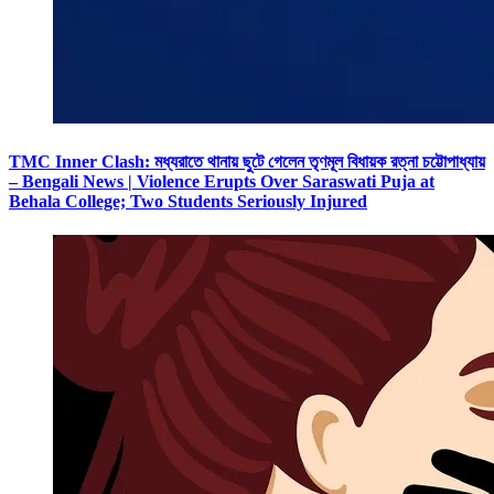
TMC Inner Clash: মধ্যরাতে থানায় ছুটে গেলেন তৃণমূল বিধায়ক রত্না চট্টোপাধ্যায়
– Bengali News | Violence Erupts Over Saraswati Puja at
Behala College; Two Students Seriously Injured