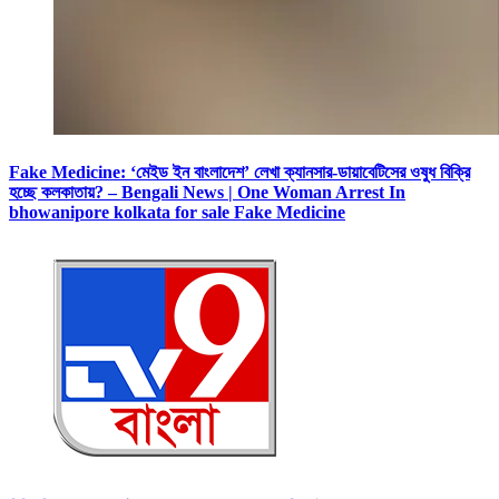
Fake Medicine: ‘মেইড ইন বাংলাদেশ’ লেখা ক্যানসার-ডায়াবেটিসের ওষুধ বিক্রি
হচ্ছে কলকাতায়? – Bengali News | One Woman Arrest In
bhowanipore kolkata for sale Fake Medicine