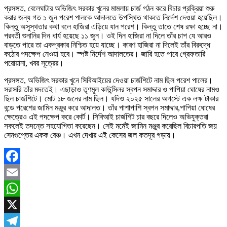
প্রসঙ্গত, বেলেঘাটার অভিজিৎ সরকার খুনের মামলায় চার্জ গঠন করে বিচার প্রক্রিয়া শুরু
করার জন্য গত ১ জুন পরেশ পালকে আদালতে উপস্থিত থাকতে নির্দেশ দেওয়া হয়েছিল।
কিন্তু অসুস্থতার কথা বলে হাজিরা এড়িয়ে যান পরেশ। কিন্তু তাতে শেষ রক্ষা হচ্ছে না।
পরবর্তী শুনানির দিন ধার্য হয়েছে ১১ জুন। ওই দিন হাজিরা না দিলে তাঁর চাপ যে আরও
বাড়তে পারে তা একপ্রকার নিশ্চিত হয়ে যাচ্ছে। কারণ হাজিরা না দিলেই তাঁর বিরুদ্ধে
কঠোর পদক্ষেপ নেওয়া হবে। স্পষ্ট নির্দেশ আদালতের। জারি হতে পারে গ্রেফতারি
পরোয়ানা, খবর সূত্রের।
প্রসঙ্গত, অভিজিৎ সরকার খুনে সিবিআইয়ের দেওয়া চার্জশিটে নাম ছিল পরেশ পালের।
সরাসরি তাঁর মদতেই। এছাড়াও তৃণমূল কাউন্সিলর স্বপন সমাদ্দার ও পাপিয়া ঘোষের নামও
ছিল চার্জশিটে। মোট ১৮ জনের নাম ছিল। যদিও ২০২৫ সালের অগস্টে এক লক্ষ টাকার
বন্ডে পরেশের জামিন মঞ্জুর করে আদালত। তাঁর পাশাপাশি স্বপন সমাদ্দার,পাপিয়া ঘোষের
ক্ষেত্রেও এই পদক্ষেপ করে কোর্ট। সিবিআই চার্জশিট চার বছরে দিলেও অভিযুক্তরা
সকলেই তদন্তে সহযোগিতা করেছেন। সেই মর্মেই জামিন মঞ্জুর করেছিল বিচারপতি জয়
সেনগুপ্তের একক বেঞ্চ। এখন দেখার এই কেসের জল কতদূর গড়ায়।
Facebook
Email
WhatsApp
X