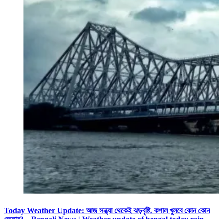
Today Weather Update: আজ সন্ধ্যা থেকেই ঝড়বৃষ্টি, কপাল খুলবে কোন কোন