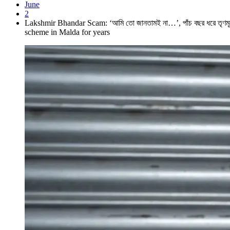
June
2
Lakshmir Bhandar Scam: ‘আমি তো জানতামই না…’, পাঁচ বছর ধরে তৃণমূলে
scheme in Malda for years