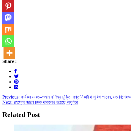
Share :
Post
Previous:
কার্যকর ভারত–ওমান বাণিজ্য চুক্তি, রপ্তানিকারীরা সুবিধা পাবেন, মত বিশেষজ্
Next:
রহস্যের জালে চমক থাকলেও রয়েছে অপূর্ণতা
navigation
Related Post