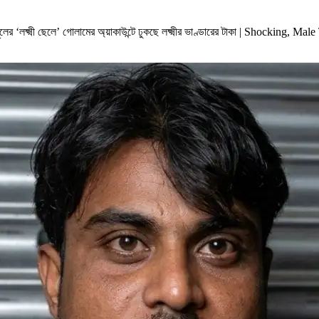
র ‘লক্ষ্মী ছেলে’ গোলামের অ্য়াকাউন্টে ঢুকছে লক্ষ্মীর ভাণ্ডারের টাকা | Shock