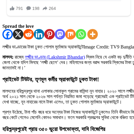
Spread the love
লক্ষ্মীর ভাণ্ডারের টাকা ঢুকত গোলাম মুর্তাজার অ্য়াকাউন্টে
Image Credit: TV9 Bangla
মালদহ:
রাজ্যে
লক্ষ্মীর ভাণ্ডার (Lakshmir Bhandar)
স্কিম নিয়ে যে একটা বড় দুর্নীত
জেলা থেকে হদিশ মিলছে ‘লক্ষ্মী ছেলে’ দের। মহিলাদের জন্য বরাদ্দ সরকারি স্কিমের 
জানতামই না।’
প্রাইভেট টিউটর, তৃণমূল কর্মীর অ্য়াকাউন্টে ঢুকত টাকা!
মালদহের হরিশ্চন্দ্রপুর থানা এলাকার সোনাকুল গ্রামের বাসিন্দা নূন নাহার। ২০২০ সালে লক
অর্থ ২০২১ সাল থেকে ২০২৬ সাল পর্যন্ত নিয়মিত জমা পড়েছে গ্রামেরই এক প্রাইভেট টিউটর
দেখা যাচ্ছে, নূন নাহারের নামে টাকা এলেও, তা ঢুকত গোলাম মুর্তাজার অ্য়াকাউন্টে।
প্রশ্ন উঠেছে, টানা পাঁচ বছর ধরে অন্যের টাকা নিজের অ্যাকাউন্টে ঢুকলেও তিনি কীভাবে
বছর কেটে গেলেও মেলেনি কোনও সমাধান। ফলে সরকারি প্রকল্পের সুবিধা থেকে বঞ্চিত হয
হরিশ্চন্দ্রপুরেই প্রায় ৩৫০ ভুয়ো উপভোক্তা, দাবি বিজেপির