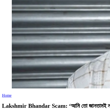
Home
Lakshmir Bhandar Scam: ‘আমি তো জানতামই না…’, পাঁচ