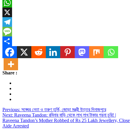
Email
WhatsApp
X
Telegram
Message
Share
Share :
Post
Previous:
সঙ্ঘের নেতা ও তরুণ তুর্কি, জোড়া মন্ত্রী উত্তর দিনাজপুরে
Next:
Raveena Tandon: রবিনার বাড়ি থেকে লাখ লাখ টাকার গয়না চুরি! |
navigation
Raveena Tandon’s Mother Robbed of Rs 25 Lakh Jewellery, Close
Aide Arrested