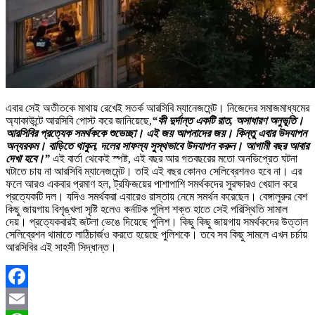
এবার সেই অতীতকে মাথায় রেখেই সতর্ক আরসিবি ম্যানেজমেন্ট। নিজেদের সমাজমাধ্যমের
অ্যাকাউন্টে আরসিবি পোস্ট করে জানিয়েছে,
“কী দুর্দান্ত একটি রাত, অসাধারণ অনুভূতি।
আরসিবির প্রত্যেক সমর্থককে শুভেচ্ছা। এই জয় আপনাদের জয়। কিন্তু এবার উদযাপন
অন্যরকম। বাড়িতে থাকুন, দলের সাফল্য সুস্থভাবে উদযাপন করুন। আগামী বছর আবার
দেখা হবে।”
এই বার্তা থেকেই স্পষ্ট, এই বছর আর গতবছরের মতো অনভিপ্রেত ঘটনা
ঘটাতে চায় না আরসিবি ম্যানেজমেন্ট। তাই এই বছর কোনও সেলিব্রেশনও হবে না। এর
ফলে আরও একবার প্রমাণ হল, ট্রফিজয়ের পাশাপাশি সমর্থকদের সুরক্ষারও খেয়াল করে
প্রত্যেকটি দল। যদিও সমর্থকরা এবারেও রাস্তায় নেমে সমর্থন করেছেন। বেঙ্গালুরুর বেশ
কিছু জায়গায় বিশৃঙ্খলা সৃষ্টি হলেও কর্নাটক পুলিশ শক্ত হাতে সেই পরিস্থিতি সামাল
দেয়। প্রত্যেকবারই জটলা ভেঙে দিয়েছে পুলিশ। কিছু কিছু জায়গায় সমর্থকদের উত্তাল
সেলিব্রেশন থামাতে লাঠিচার্জও করতে হয়েছে পুলিশকে। তবে সব কিছু সামলে এখন চর্চায়
আরসিবির এই সাহসী সিদ্ধান্ত।
Facebook