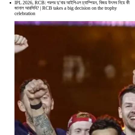
IPL 2026, RCB: পরপর দু’বার আইপিএল চ্যাম্পিয়ন, বিজয় উৎসব নিয়ে কী
জানাল আরসিবি? | RCB takes a big decision on the trophy
celebration