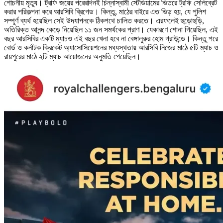
শোচনীয় মৃত্যু। ট্রফি জয়ের পরেরদিনই চিন্নাস্বামী স্টেডিয়ামের ভিতরে ট্রফি সেলিব্রেট
করার পরিকল্পনা করে আরসিবি ব্রিগেড। কিন্তু, মাঠের বাইরে এত ভিড় হয়, যে পুলিশ
সম্পূর্ণ ব্যর্থ হয়েছিল সেই উদযাপনকে ঠিকপথে চালিত করতে। এরফলেই হুড়োহুড়ি,
অতিরিক্ত আনন্দ কেড়ে নিয়েছিল ১১ জন সমর্থকের প্রাণ। যেকারণে শোনা গিয়েছিল, এই
বছর আরসিবির একটি ম্যাচও এই বছর খেলা হবে না বেঙ্গালুরুর হোম গ্রাউন্ডে। কিন্তু পরে
বোর্ড ও কর্নাটক ক্রিকেট অ্যাসোসিয়েশনের মধ্যস্থতায় আরসিবি নিজের মাঠে ৫টি ম্যাচ ও
রায়পুরের মাঠে ২টি ম্যাচ আয়োজনের অনুমতি পেয়েছিল।