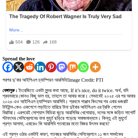
Spread the love
পরপর দু’বার আইপিএল চ্যাম্পিয়ন আরসিবি!
Image Credit: PTI
বেঙ্গালুরু :
ইংরেজিতে একটা সুন্দর কথা আছে, If it’s nice, do it twice. অর্থ, যদি
প্রথমবারে কোনও কিছু ভাল হয়, তাহলে তা আবার করো। সেভাবেই ২০২৫ এর পর আবার
২০২৬ এও আইপিএল চ্যাম্পিয়ন আরসিবি। প্রথমে পাঞ্জাব কিংসের পর এবার গুজরাট
টাইটান্স-কেও একপেশে লড়াইতে হারিয়ে টানা দুইবার আইপিএল এর ট্রফি পেলেন
বিরাটরা। এরপরেই সোশ্যাল মিডিয়া জুড়ে আরসিবির খেলোয়াড়, দলের সঙ্গে জড়িত সাপোর্ট
স্টাফদের সেলিব্রেশনের নানা মুহূর্ত ছড়িয়ে পড়েছে সমাজমাধ্যমে। কিন্তু এই মুহূর্তে
প্রশ্ন আলাদা, এবারেও কি আরসিবি গতবারের মতো বিজয় উৎসব করবে?
এই প্রশ্ন ওঠার একটাই কারণ, গতবছর আরসিবির সেলিব্রেশনে ১১ জন সমর্থকের