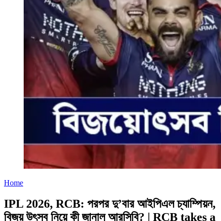
Home
IPL 2026, RCB: পরপর দু’বার আইপিএল চ্যাম্পিয়ন,
বিজয় উৎসব নিয়ে কী জানাল আরসিবি? | RCB takes a