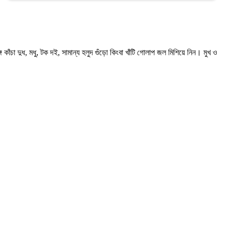
ঁচা দুধ, মধু, টক দই, সামান্য হলুদ গুঁড়ো কিংবা খাঁটি গোলাপ জল মিশিয়ে নিন। মুখ ও