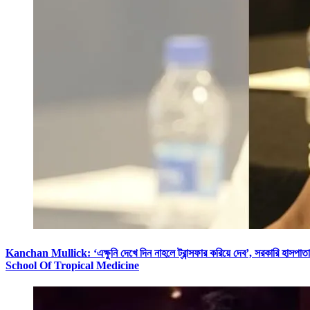
Kanchan Mullick: ‘এক্ষুনি দেখে দিন নাহলে ট্রান্সফার করিয়ে দেব’, সরকারি হা
School Of Tropical Medicine