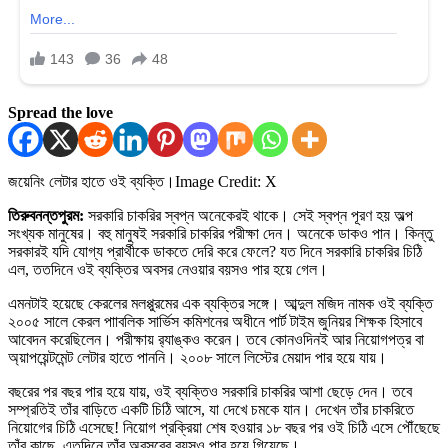
Spread the love
জয়েনিং লেটার হাতে ওই ব্যক্তি।
Image Credit: X
তিরুবনন্তপুরম:
সরকারি চাকরির স্বপ্ন অনেকেরই থাকে। সেই স্বপ্ন পূরণ হয় অল্প
সংখ্যক মানুষের। বহু মানুষই সরকারি চাকরির পরীক্ষা দেন। অনেকে ডাকও পান। কিন্তু
সরকারই যদি যোগ্য প্রার্থীকে ডাকতে দেরি করে ফেলে? যত দিনে সরকারি চাকরির চিঠি
এল, ততদিনে ওই ব্যক্তির অবসর নেওয়ার বয়সও পার হয়ে গেল।
এমনটাই হয়েছে কেরলের মলপ্পুরমের এক ব্যক্তির সঙ্গে। আব্দুল মজিদ নামক ওই ব্যক্তি
২০০৫ সালে কেরল পাাবলিক সার্ভিস কমিশনের অধীনে পার্ট টাইম জুনিয়র শিক্ষক হিসাবে
আবেদন করেছিলেন। পরীক্ষায় র‌্যাঙ্কও করেন। তবে কোনওদিনই আর নিয়োগপত্র বা
অ্য়াপয়েন্টমেন্ট লেটার হাতে পাননি। ২০০৮ সালে লিস্টের মেয়াদ পার হয়ে যায়।
বছরের পর বছর পার হয়ে যায়, ওই ব্যক্তিও সরকারি চাকরির আশা ছেড়ে দেন। তবে
সম্প্রতিই তাঁর বাড়িতে একটি চিঠি আসে, যা দেখে চমকে যান। দেখেন তাঁর চাকরিতে
নিয়োগের চিঠি এসেছে! নিয়োগ প্রক্রিয়া শেষ হওয়ার ১৮ বছর পর ওই চিঠি এসে পৌঁছেছে
তাঁর কাছে, এতদিনে তাঁর অবসরের বয়সও পার হয়ে গিয়েছে।