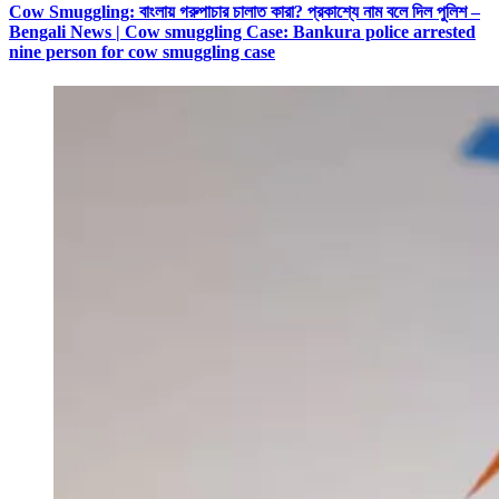
Cow Smuggling: বাংলায় গরুপাচার চালাত কারা? প্রকাশ্যে নাম বলে দিল পুলিশ –
Bengali News | Cow smuggling Case: Bankura police arrested
nine person for cow smuggling case