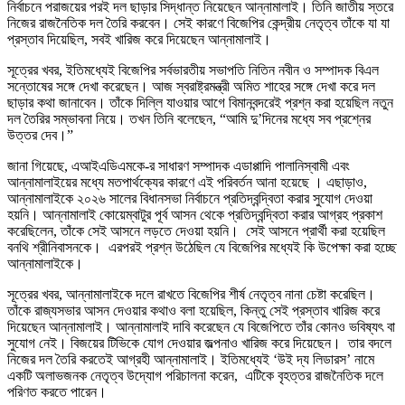
নির্বাচনে পরাজয়ের পরই দল ছাড়ার সিদ্ধান্ত নিয়েছেন আন্নামালাই। তিনি জাতীয় স্তরে
নিজের রাজনৈতিক দল তৈরি করবেন। সেই কারণে বিজেপির কেন্দ্রীয় নেতৃত্ব তাঁকে যা যা
প্রস্তাব দিয়েছিল, সবই খারিজ করে দিয়েছেন আন্নামালাই।
সূত্রের খবর, ইতিমধ্যেই বিজেপির সর্বভারতীয় সভাপতি নিতিন নবীন ও সম্পাদক বিএল
সন্তোষের সঙ্গে দেখা করেছেন। আজ স্বরাষ্ট্রমন্ত্রী অমিত শাহের সঙ্গে দেখা করে দল
ছাড়ার কথা জানাবেন। তাঁকে দিল্লি যাওয়ার আগে বিমানবন্দরেই প্রশ্ন করা হয়েছিল নতুন
দল তৈরির সম্ভাবনা নিয়ে। তখন তিনি বলেছেন, “আমি দু’দিনের মধ্যে সব প্রশ্নের
উত্তর দেব।”
জানা গিয়েছে, এআইএডিএমকে-র সাধারণ সম্পাদক এডাপ্পাদি পালানিস্বামী এবং
আন্নামালাইয়ের মধ্যে মতপার্থক্যের কারণে এই পরিবর্তন আনা হয়েছে । এছাড়াও,
আন্নামালাইকে ২০২৬ সালের বিধানসভা নির্বাচনে প্রতিদ্বন্দ্বিতা করার সুযোগ দেওয়া
হয়নি। আন্নামালাই কোয়েম্বাটুর পূর্ব আসন থেকে প্রতিদ্বন্দ্বিতা করার আগ্রহ প্রকাশ
করেছিলেন, তাঁকে সেই আসনে লড়তে দেওয়া হয়নি। সেই আসনে প্রার্থী করা হয়েছিল
বনথি শ্রীনিবাসনকে। এরপরই প্রশ্ন উঠেছিল যে বিজেপির মধ্যেই কি উপেক্ষা করা হচ্ছে
আন্নামালাইকে।
সূত্রের খবর, আন্নামালাইকে দলে রাখতে বিজেপির শীর্ষ নেতৃত্ব নানা চেষ্টা করেছিল।
তাঁকে রাজ্যসভার আসন দেওয়ার কথাও বলা হয়েছিল, কিন্তু সেই প্রস্তাব খারিজ করে
দিয়েছেন আন্নামালাই। আন্নামালাই দাবি করেছেন যে বিজেপিতে তাঁর কোনও ভবিষ্যৎ বা
সুযোগ নেই। বিজয়ের টিভিকে যোগ দেওয়ার জল্পনাও খারিজ করে দিয়েছেন। তার বদলে
নিজের দল তৈরি করতেই আগ্রহী আন্নামালাই। ইতিমধ্যেই ‘উই দ্য লিডারস’ নামে
একটি অলাভজনক নেতৃত্ব উদ্যোগ পরিচালনা করেন, এটিকে বৃহত্তর রাজনৈতিক দলে
পরিণত করতে পারেন।