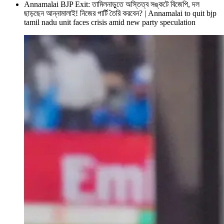
Annamalai BJP Exit: তামিলনাড়ুতে অস্তিত্ব সঙ্কটে বিজেপি, দল
ছাড়ছেন আন্নামালাই! নিজের পার্টি তৈরি করবেন? | Annamalai to quit bjp
tamil nadu unit faces crisis amid new party speculation