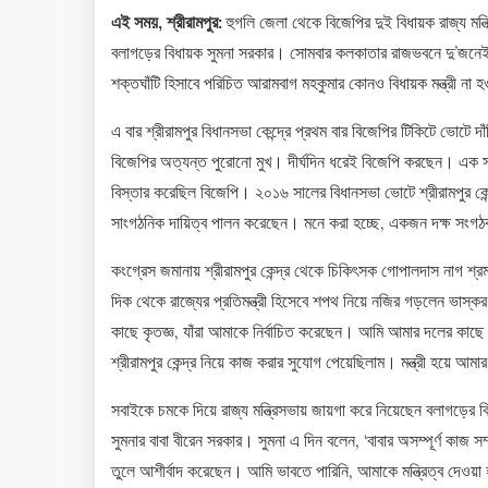
এই সময়, শ্রীরামপুর:
হুগলি জেলা থেকে বিজেপির দুই বিধায়ক রাজ্য মন্ত
বলাগড়ের বিধায়ক সুমনা সরকার। সোমবার কলকাতার রাজভবনে দু’জনেই মন
শক্তঘাঁটি হিসাবে পরিচিত আরামবাগ মহকুমার কোনও বিধায়ক মন্ত্রী না 
এ বার শ্রীরামপুর বিধানসভা কেন্দ্রে প্রথম বার বিজেপির টিকিটে ভোটে দ
বিজেপির অত্যন্ত পুরোনো মুখ। দীর্ঘদিন ধরেই বিজেপি করছেন। এক 
বিস্তার করেছিল বিজেপি। ২০১৬ সালের বিধানসভা ভোটে শ্রীরামপুর কে
সাংগঠনিক দায়িত্ব পালন করেছেন। মনে করা হচ্ছে, একজন দক্ষ সংগঠ
কংগ্রেস জমানায় শ্রীরামপুর কেন্দ্র থেকে চিকিৎসক গোপালদাস নাগ শ্রম
দিক থেকে রাজ্যের প্রতিমন্ত্রী হিসেবে শপথ নিয়ে নজির গড়লেন ভাস্ক
কাছে কৃতজ্ঞ, যাঁরা আমাকে নির্বাচিত করেছেন। আমি আমার দলের কাছে
শ্রীরামপুর কেন্দ্র নিয়ে কাজ করার সুযোগ পেয়েছিলাম। মন্ত্রী হয়ে আ
সবাইকে চমকে দিয়ে রাজ্য মন্ত্রিসভায় জায়গা করে নিয়েছেন বলাগড়ের
সুমনার বাবা বীরেন সরকার। সুমনা এ দিন বলেন, ‘বাবার অসম্পূর্ণ কাজ স
তুলে আশীর্বাদ করেছেন। আমি ভাবতে পারিনি, আমাকে মন্ত্রিত্ব দেওয