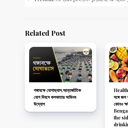
navigation
Related Post
গঙ্গাবক্ষে যোগাভ্যাস,আন্তর্জাতিক
Health 
যোগ দিবসে কলকাতায় অভিনব
সঙ্গে জল
উদ্যোগ
কোনও ক্
Benga
the sid
drinki