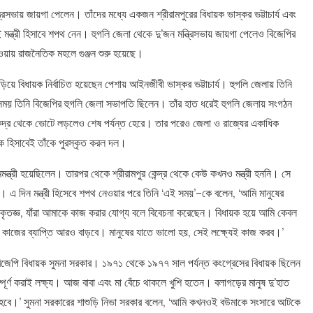
্রিসভায় জায়গা পেলেন। তাঁদের মধ্যে একজন শ্রীরামপুরের বিধায়ক ভাস্কর ভট্টাচার্য এবং
্ত্রী হিসাবে শপথ নেন। হুগলি জেলা থেকে দু’জন মন্ত্রিসভায় জায়গা পেলেও বিজেপির
হওয়ায় রাজনৈতিক মহলে গুঞ্জন শুরু হয়েছে।
াঁড়িয়ে বিধায়ক নির্বাচিত হয়েছেন পেশায় আইনজীবী ভাস্কর ভট্টাচার্য। হুগলি জেলায় তিনি
সময় তিনি বিজেপির হুগলি জেলা সভাপতি ছিলেন। তাঁর হাত ধরেই হুগলি জেলায় সংগঠন
ন্দ্র থেকে ভোটে লড়লেও শেষ পর্যন্ত হেরে। তার পরেও জেলা ও রাজ্যের একাধিক
ক হিসাবেই তাঁকে পুরস্কৃত করল দল।
মন্ত্রী হয়েছিলেন। তারপর থেকে শ্রীরামপুর কেন্দ্র থেকে কেউ কখনও মন্ত্রী হননি। সে
র। এ দিন মন্ত্রী হিসেবে শপথ নেওয়ার পরে তিনি ‘এই সময়’–কে বলেন, ‘আমি মানুষের
 কৃতজ্ঞ, যাঁরা আমাকে কাজ করার যোগ্য বলে বিবেচনা করেছেন। বিধায়ক হয়ে আমি কেবল
মার কাজের ব্যাপ্তি আরও বাড়বে। মানুষের যাতে ভালো হয়, সেই লক্ষ্যেই কাজ করব।’
 বিজেপি বিধায়ক সুমনা সরকার। ১৯৭১ থেকে ১৯৭৭ সাল পর্যন্ত কংগ্রেসের বিধায়ক ছিলেন
ম্পূর্ণ করাই লক্ষ্য। আজ বাবা এবং মা বেঁচে থাকলে খুশি হতেন। বলাগড়ের মানুষ দু’হাত
়া হবে।’ সুমনা সরকারের শাশুড়ি নিভা সরকার বলেন, ‘আমি কখনওই বউমাকে সংসারে আটকে