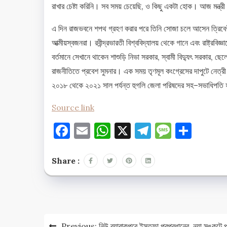
রাখার চেষ্টা করিনি। সব সময় চেয়েছি, ও কিছু একটা হোক। আজ মন্ত্রী
এ দিন রাজভবনে শপথ গ্রহণ করার পরে তিনি সোজা চলে আসেন ত্রিবেণীর শ
আত্মীয়স্বজনরা। রবীন্দ্রভারতী বিশ্ববিদ্যালয় থেকে গানে এবং রাষ্ট্রবি
বর্তমানে সেখানে থাকেন শাশুড়ি নিভা সরকার, স্বামী বিদ্যুৎ সরকার, ছ
রাজনীতিতে প্রবেশ সুমনার। এক সময় তৃণমূল কংগ্রেসের দাপুটে নেত্
২০১৮ থেকে ২০২১ সাল পর্যন্ত হুগলি জেলা পরিষদের সহ–সভাধিপতি 
Source link
Facebook
Email
WhatsApp
X
Telegram
Messag
Shar
Share :
Post
Previous:
নিউ ব্যারাকপুরে ইস্তফা পুরপ্রধানের, নয়া সঙ্কটে 