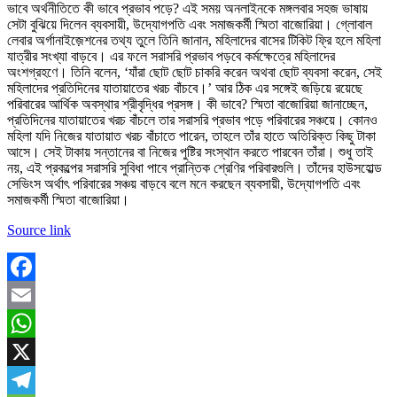
ভাবে অর্থনীতিতে কী ভাবে প্রভাব পড়ে? এই সময় অনলাইনকে মঙ্গলবার সহজ ভাষায়
সেটা বুঝিয়ে দিলেন ব্যবসায়ী, উদ্যোগপতি এবং সমাজকর্মী স্মিতা বাজোরিয়া। গ্লোবাল
লেবার অর্গানাইজ়েশনের তথ্য তুলে তিনি জানান, মহিলাদের বাসের টিকিট ফ্রি হলে মহিলা
যাত্রীর সংখ্যা বাড়বে। এর ফলে সরাসরি প্রভাব পড়বে কর্মক্ষেত্রে মহিলাদের
অংশগ্রহণে। তিনি বলেন, ‘যাঁরা ছোট ছোট চাকরি করেন অথবা ছোট ব্যবসা করেন, সেই
মহিলাদের প্রতিদিনের যাতায়াতের খরচ বাঁচবে।’ আর ঠিক এর সঙ্গেই জড়িয়ে রয়েছে
পরিবারের আর্থিক অবস্থার শ্রীবৃদ্ধির প্রসঙ্গ। কী ভাবে? স্মিতা বাজোরিয়া জানাচ্ছেন,
প্রতিদিনের যাতায়াতের খরচ বাঁচলে তার সরাসরি প্রভাব পড়ে পরিবারের সঞ্চয়ে। কোনও
মহিলা যদি নিজের যাতায়াত খরচ বাঁচাতে পারেন, তাহলে তাঁর হাতে অতিরিক্ত কিছু টাকা
আসে। সেই টাকায় সন্তানের বা নিজের পুষ্টির সংস্থান করতে পারবেন তাঁরা। শুধু তাই
নয়, এই প্রকল্পের সরাসরি সুবিধা পাবে প্রান্তিক শ্রেণির পরিবারগুলি। তাঁদের হাউসহোল্ড
সেভিংস অর্থাৎ পরিবারের সঞ্চয় বাড়বে বলে মনে করছেন ব্যবসায়ী, উদ্যোগপতি এবং
সমাজকর্মী স্মিতা বাজোরিয়া।
Source link
Facebook
Email
WhatsApp
X