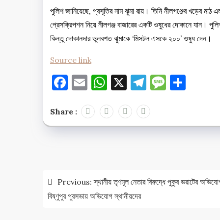
পুলিশ জানিয়েছে, প্রসূতির নাম ঝুমা রায়। তিনি নীলগঞ্জের খড়ের মাঠ এ
প্রেসক্রিপশন নিয়ে নীলগঞ্জ বাজারের একটি ওষুধের দোকানে যান। পু
কিন্তু দোকানদার ভুলবশত ঝুমাকে ‘মিসটল এসকে ২০০’ ওষুধ দেন।
Source link
Facebook
Email
WhatsApp
X
Telegram
Messag
Shar
Share :
Post
navigation
Previous:
স্থানীয় তৃণমূল নেতার বিরুদ্ধে পুকুর ভরাটের অভিযো
বিষ্ণুপুর পুরসভায় অভিযোগ স্থানীয়দের