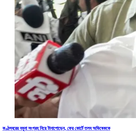
কণ্ঠস্বরের নমুনা সংগ্রহ নিয়ে টানাপোড়েন, ফের কোর্টে তলব অভিষেককে