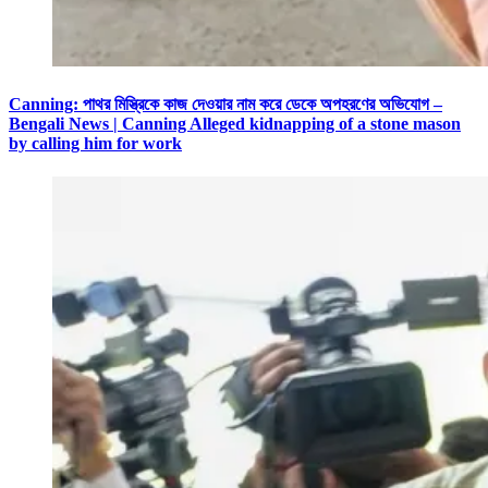
Canning: পাথর মিস্ত্রিকে কাজ দেওয়ার নাম করে ডেকে অপহরণের অভিযোগ –
Bengali News | Canning Alleged kidnapping of a stone mason
by calling him for work