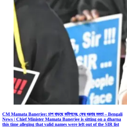
CM Mamata Banerjee: চাপ বাড়ছে কমিশনের, ফের ধরনায় মমতা – Bengali
News | Chief Minister Mamata Banerjee is sitting on a dharna
this time alleging that valid names were left out of the SIR list