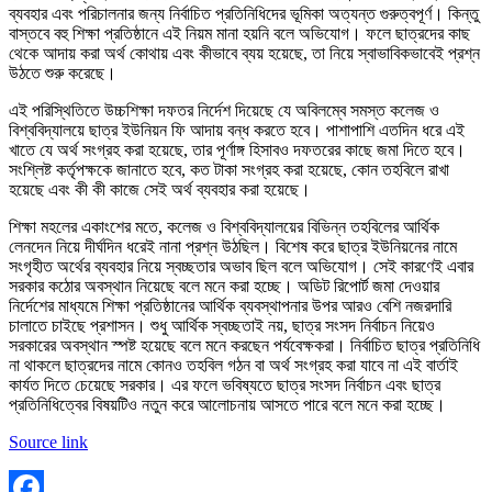
ব্যবহার এবং পরিচালনার জন্য নির্বাচিত প্রতিনিধিদের ভূমিকা অত্যন্ত গুরুত্বপূর্ণ। কিন্তু
বাস্তবে বহু শিক্ষা প্রতিষ্ঠানে এই নিয়ম মানা হয়নি বলে অভিযোগ। ফলে ছাত্রদের কাছ
থেকে আদায় করা অর্থ কোথায় এবং কীভাবে ব্যয় হয়েছে, তা নিয়ে স্বাভাবিকভাবেই প্রশ্ন
উঠতে শুরু করেছে।
এই পরিস্থিতিতে উচ্চশিক্ষা দফতর নির্দেশ দিয়েছে যে অবিলম্বে সমস্ত কলেজ ও
বিশ্ববিদ্যালয়ে ছাত্র ইউনিয়ন ফি আদায় বন্ধ করতে হবে। পাশাপাশি এতদিন ধরে এই
খাতে যে অর্থ সংগ্রহ করা হয়েছে, তার পূর্ণাঙ্গ হিসাবও দফতরের কাছে জমা দিতে হবে।
সংশ্লিষ্ট কর্তৃপক্ষকে জানাতে হবে, কত টাকা সংগ্রহ করা হয়েছে, কোন তহবিলে রাখা
হয়েছে এবং কী কী কাজে সেই অর্থ ব্যবহার করা হয়েছে।
শিক্ষা মহলের একাংশের মতে, কলেজ ও বিশ্ববিদ্যালয়ের বিভিন্ন তহবিলের আর্থিক
লেনদেন নিয়ে দীর্ঘদিন ধরেই নানা প্রশ্ন উঠছিল। বিশেষ করে ছাত্র ইউনিয়নের নামে
সংগৃহীত অর্থের ব্যবহার নিয়ে স্বচ্ছতার অভাব ছিল বলে অভিযোগ। সেই কারণেই এবার
সরকার কঠোর অবস্থান নিয়েছে বলে মনে করা হচ্ছে। অডিট রিপোর্ট জমা দেওয়ার
নির্দেশের মাধ্যমে শিক্ষা প্রতিষ্ঠানের আর্থিক ব্যবস্থাপনার উপর আরও বেশি নজরদারি
চালাতে চাইছে প্রশাসন। শুধু আর্থিক স্বচ্ছতাই নয়, ছাত্র সংসদ নির্বাচন নিয়েও
সরকারের অবস্থান স্পষ্ট হয়েছে বলে মনে করছেন পর্যবেক্ষকরা। নির্বাচিত ছাত্র প্রতিনিধি
না থাকলে ছাত্রদের নামে কোনও তহবিল গঠন বা অর্থ সংগ্রহ করা যাবে না এই বার্তাই
কার্যত দিতে চেয়েছে সরকার। এর ফলে ভবিষ্যতে ছাত্র সংসদ নির্বাচন এবং ছাত্র
প্রতিনিধিত্বের বিষয়টিও নতুন করে আলোচনায় আসতে পারে বলে মনে করা হচ্ছে।
Source link