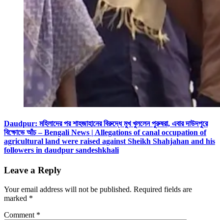
Daudpur: মহিলাদের পর শাহজাহানের বিরুদ্ধে মুখ খুললেন পুরুষরা, এবার দাউদপুরে
বিক্ষোভে আঁচ – Bengali News | Allegations of canal occupation of
agricultural land were raised against Sheikh Shahjahan and his
followers in daudpur sandeshkhali
Leave a Reply
Your email address will not be published.
Required fields are
marked
*
Comment
*