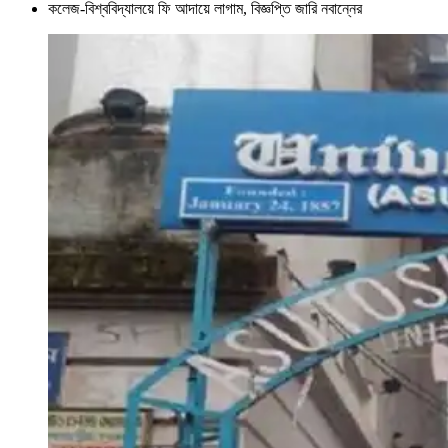
কলেজ-বিশ্ববিদ্যালয়ে ফি আদায়ে লাগাম, বিজ্ঞপ্তি জারি নবান্নের