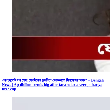
এক চুমুতেই সব শেষ! প্রেমিকের জন্মদিনে ব্রেকআপে সিলমোহর তারার? – Bengali
News | Ap dhillon trends big after tara sutaria veer pahariya
breakup