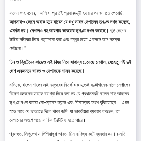
বালেন শাহ বলেন, “আমি সম্প্রতিই প্রধানমন্ত্রী হওয়ার পর জানতে পেরেছি,
আপনারাও জেনে অবাক হয়ে যাবেন যে শুধু ভারত নেপালের ভূখণ্ড দখল করেছে,
এমনটা নয়। নেপালও বহু জায়গায় ভারতের ভূখণ্ড দখল করেছে।
দুই দেশের
উচিত সত্যিটা নিয়ে পড়াশোনা করা এবং বন্ধুর মতো একসঙ্গে বসে সমস্যা
মেটানো।”
চিন ও ব্রিটেনের কাছেও এই বিষয় নিয়ে সাহায্য চেয়েছে নেপাল, যেহেতু এই দুই
দেশ একসময়ে ভারত ও নেপালকে শাসন করেছে।
এদিকে, বালেন শাহের এই মন্তব্যে বিতর্ক শুরু হতেই ঘণ্টাখানেক বাদে নেপালের
বিদেশ মন্ত্রকের তরফে ব্যাখ্যা দিয়ে বলা হয় যে প্রধানমন্ত্রী বালেন শাহ ভারতের
ভূখণ্ড দখল বলতে নো-ম্যানস ল্যান্ড এবং সীমান্তের অংশ বুঝিয়েছেন। এমন
হতে পারে যে ভারতের দিকে থাকা জমি, যা ভারতীয়রা ব্যবহার করছেন, তা
নেপালের অংশে পড়ে বা ঠিক উল্টোটাও হতে পারে।
প্রসঙ্গত, লিপুলেখ ও লিপিয়াধুরা ভারত-চিন বাণিজ্য রুটে ব্যবহার হয়। চলতি