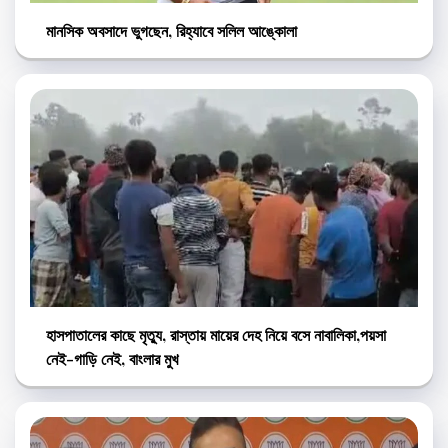
মানসিক অবসাদে ভুগছেন, রিহ্যাবে সলিল আঙ্কোলা
হাসপাতালের কাছে মৃত্যু, রাস্তায় মায়ের দেহ নিয়ে বসে নাবালিকা,পয়সা
নেই-গাড়ি নেই, বাংলার মুখ