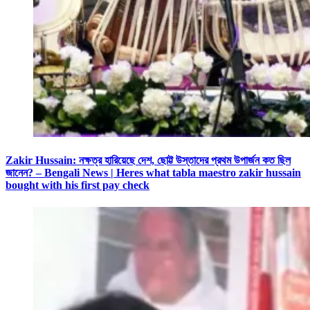
Zakir Hussain: নক্ষত্র হারিয়েছে দেশ, ছোট্ট উস্তাদের প্রথম উপার্জন কত ছিল
জানেন? – Bengali News | Heres what tabla maestro zakir hussain
bought with his first pay check