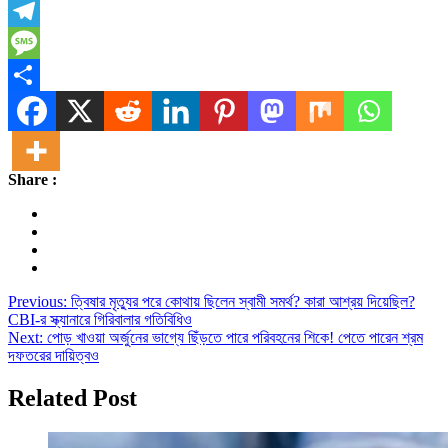
X
Telegram
Message
Share
Share :
Post
Previous:
ত্বিষার মৃত্যুর পরে কোথায় ছিলেন স্বামী সমর্থ? কারা আশ্রয় দিয়েছিল?
CBI-র স্ক্যানারে গিরিবালার গতিবিধিও
navigation
Next:
পোড় খাওয়া অর্জুনের ভাগ্যে ছিঁড়তে পারে পরিবহনের শিকে! পেতে পারেন শ্রম
দফতরের দায়িত্বও
Related Post