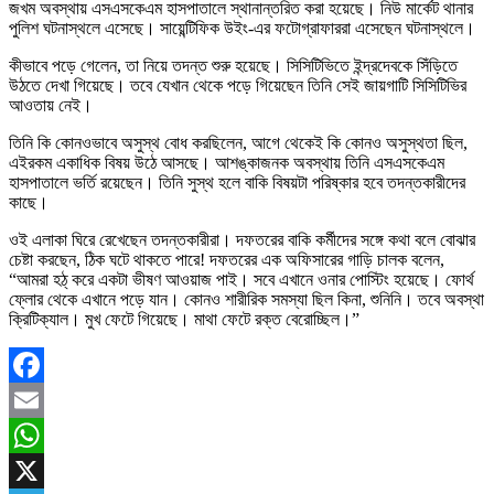
জখম অবস্থায় এসএসকেএম হাসপাতালে স্থানান্তরিত করা হয়েছে। নিউ মার্কেট থানার
পুলিশ ঘটনাস্থলে এসেছে। সায়েন্টিফিক উইং-এর ফটোগ্রাফাররা এসেছেন ঘটনাস্থলে।
কীভাবে পড়ে গেলেন, তা নিয়ে তদন্ত শুরু হয়েছে। সিসিটিভিতে ইন্দ্রদেবকে সিঁড়িতে
উঠতে দেখা গিয়েছে। তবে যেখান থেকে পড়ে গিয়েছেন তিনি সেই জায়গাটি সিসিটিভির
আওতায় নেই।
তিনি কি কোনওভাবে অসুস্থ বোধ করছিলেন, আগে থেকেই কি কোনও অসুস্থতা ছিল,
এইরকম একাধিক বিষয় উঠে আসছে। আশঙ্কাজনক অবস্থায় তিনি এসএসকেএম
হাসপাতালে ভর্তি রয়েছেন। তিনি সুস্থ হলে বাকি বিষয়টা পরিষ্কার হবে তদন্তকারীদের
কাছে।
ওই এলাকা ঘিরে রেখেছেন তদন্তকারীরা। দফতরের বাকি কর্মীদের সঙ্গে কথা বলে বোঝার
চেষ্টা করছেন, ঠিক ঘটে থাকতে পারে! দফতরের এক অফিসারের গাড়ি চালক বলেন,
“আমরা হঠ্ করে একটা ভীষণ আওয়াজ পাই। সবে এখানে ওনার পোস্টিং হয়েছে। ফোর্থ
ফ্লোর থেকে এখানে পড়ে যান। কোনও শারীরিক সমস্যা ছিল কিনা, শুনিনি। তবে অবস্থা
ক্রিটিক্যাল। মুখ ফেটে গিয়েছে। মাথা ফেটে রক্ত বেরোচ্ছিল।”
Facebook
Email
WhatsApp