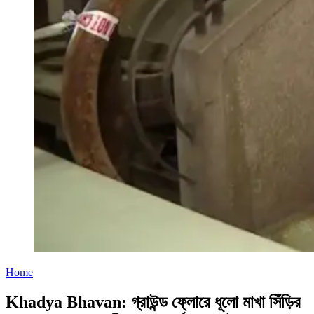
Home
Khadya Bhavan: গ্রাউন্ড ফ্লোরে ধূলো মাখা সিঁড়ির