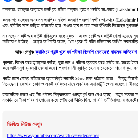
কলকাতা: রাজ্যের অন্যতম জনপ্রিয় মহিলা কল্যাণ প্রকল্প ‘লক্ষ্মীর ভাণ্ডারে (Lakshmir 
কলকাতা: রাজ্যের অন্যতম জনপ্রিয় মহিলা কল্যাণ প্রকল্প ‘লক্ষ্মীর ভাণ্ডারে (Lakshmir B
এবং দুর্নীতির সঙ্গে জড়িত কাউকেই ছাড় দেওয়া হবে না বলে স্পষ্ট হুঁশিয়ারি দিয়েছেন মুখ্যম
এর মধ্যে একটি অ্যাকাউন্ট রাকিবুলের সঙ্গে যুক্ত। আরও ১৫টি অ্যাকাউন্ট খোলা হয়েছে মুস্ত
অভিযোগ উঠেছে। শুভেন্দু অধিকারী বলেন, “যে প্রকল্পটি গরিব মহিলাদের আর্থিক স্বাবলম্
আরও দেখুনঃ
ক্যানিংয়ে প্যান্ট খুলে ধর্ম পরীক্ষা বিজেপি নেতাদের! মারাত্মক অভিযো
পুরুষরা, বিশেষ করে তৃণমূলের কর্মীরা, ভুয়া নাম ও পরিচয় ব্যবহার করে লক্ষ্মীর ভাণ্ডারের
করে আইনানুগ ব্যবস্থা নেওয়া হবে। প্রভাবশালী ব্যক্তি হোন বা যেকোনো পদে থাকুন, কাউ
প্রতি মাসে যোগ্য মহিলাদের অ্যাকাউন্টে সরাসরি ১৫০০ টাকা পাঠানো হতো। কিন্তু বিরোধ
নিয়েছেন। কোথাও কোথাও একই ব্যক্তির নামে একাধিক অ্যাকাউন্ট খোলা হয়েছে। বীরভূ
রাজনৈতিক মহলে এই সিট গঠনের সিদ্ধান্তকে গুরুত্বপূর্ণ বলে দেখা হচ্ছে। নতুন সরকার ক
এতদিন যে টাকা গরিব মহিলাদের কাছে পৌঁছানো উচিত ছিল, তা যদি দুর্নীতিবাজদের পকেটে
ভিডিও নিউজ দেখুন
https://www.youtube.com/watch?v=videoseries