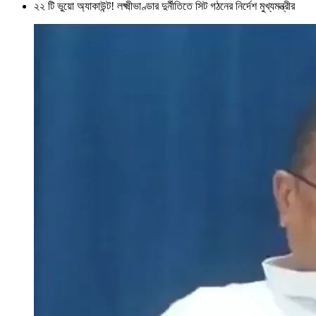
২২ টি ভুয়ো অ্যাকাউন্ট! লক্ষ্মীভাণ্ডার দুর্নীতিতে সিট গঠনের নির্দেশ মুখ্যমন্ত্রীর