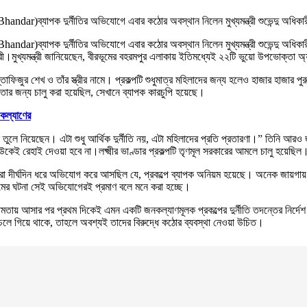
Bhandar)ব্যাপক দুর্নীতির অভিযোগে এবার কঠোর অবস্থান নিলেন মুখ্যমন্ত্রী শুভেন্দু অধিক
handar)ব্যাপক দুর্নীতির অভিযোগে এবার কঠোর অবস্থান নিলেন মুখ্যমন্ত্রী শুভেন্দু অধিকার
ন্ত্রী।মুখ্যমন্ত্রী জানিয়েছেন, বীরভূমের বহরমপুর এলাকায় ইতিমধ্যেই ২২টি ভুয়ো উপভোক্তা অ
াফিজুর শেখ ও তাঁর স্ত্রীর নামে। প্রকল্পটি শুধুমাত্র মহিলাদের জন্য হলেও হাজার হাজার পুর
বিতার জন্য চালু করা হয়েছিল, সেখানে ব্যাপক কারচুপি হয়েছে।
গ কল্যাণের
 টাকা তুলে নিয়েছেন। এটা শুধু আর্থিক দুর্নীতি নয়, এটা মহিলাদের প্রতি প্রতারণা।” তিনি আর
কেই রেহাই দেওয়া হবে না।লক্ষ্মীর ভাণ্ডার প্রকল্পটি তৃণমূল সরকারের আমলে চালু হয়েছিল
ীরা দীর্ঘদিন ধরে অভিযোগ করে আসছিল যে, প্রকল্পে ব্যাপক অনিয়ম হয়েছে। অনেক জায়গায় পু
মের ঘটনা সেই অভিযোগেরই প্রমাণ বলে মনে করা হচ্ছে।
্ষমতায় আসার পর প্রথম দিকেই এমন একটি জনকল্যাণমূলক প্রকল্পের দুর্নীতি তদন্তের নির্দে
 চলে গিয়ে থাকে, তাহলে অবশ্যই তাদের বিরুদ্ধে কঠোর ব্যবস্থা নেওয়া উচিত।