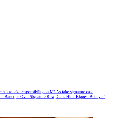
rjee has to take responsibility on MLAs fake signature case
 Ritabrata Banerjee Over Signature Row, Calls Him ‘Biggest Betrayer’