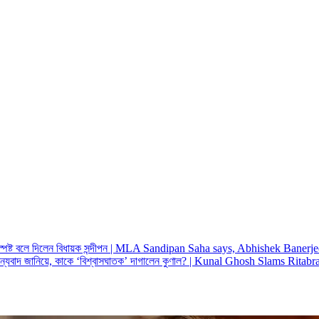
, স্পষ্ট বলে দিলেন বিধায়ক সন্দীপন | MLA Sandipan Saha says, Abhishek Bane
ন্দুকে ধন্যবাদ জানিয়ে, কাকে ‘বিশ্বাসঘাতক’ দাগালেন কুণাল? | Kunal Ghosh Slams