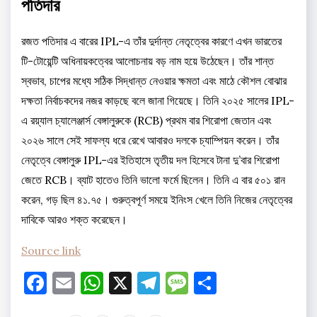
পতিদার
রজত পতিদার এ বারের IPL-এ তাঁর দুর্দান্ত নেতৃত্বের কারণে এখন ভারতের
টি-টোয়েন্টি অধিনায়কত্বের আলোচনায় বড় নাম হয়ে উঠেছেন। তাঁর শান্ত
স্বভাব, চাপের মধ্যে সঠিক সিদ্ধান্ত নেওয়ার ক্ষমতা এবং মাঠে কৌশল বোঝার
দক্ষতা নির্বাচকদের নজর কাড়ছে বলে জানা গিয়েছে। তিনি ২০২৫ সালের IPL-
এ রয়্যাল চ্যালেঞ্জার্স বেঙ্গালুরুকে (RCB) প্রথম বার শিরোপা জেতান এবং
২০২৬ সালে সেই সাফল্য ধরে রেখে আবারও দলকে চ্যাম্পিয়ন করেন। তাঁর
নেতৃত্বে বেঙ্গালুরু IPL-এর ইতিহাসে তৃতীয় দল হিসেবে টানা দু’বার শিরোপা
জেতে RCB। ব্যাট হাতেও তিনি ভালো ফর্মে ছিলেন। তিনি এ বার ৫০১ রান
করেন, গড় ছিল ৪১.৭৫। গুরুত্বপূর্ণ সময়ে ইনিংস খেলে তিনি নিজের নেতৃত্বের
দাবিকে আরও শক্ত করেছেন।
Source link
Facebook
Email
WhatsApp
X
Telegram
Message
Share