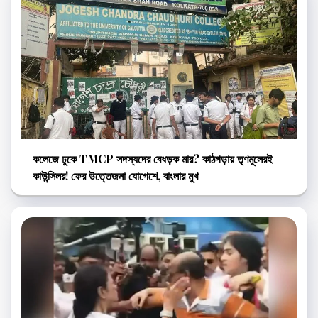
কলেজে ঢুকে TMCP সদস্যদের বেধড়ক মার? কাঠগড়ায় তৃণমূলেরই
কাউন্সিলর! ফের উত্তেজনা যোগেশে, বাংলার মুখ