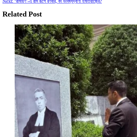
Next:
‘রামায়ণ’-এ রাম রূপে রণবীর, কী ভবিষ্যদ্বাণী ইমতিয়াজ়ের?
Related Post