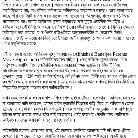
নির্মাণের অভিযোগ তোলা হয়েছে। আবেদনকারীদের বক্তব্য, এই ধরনের নোটিস শুধু
অযৌক্তিকই নয়, বরং তাঁদের আইনগত অধিকারেও হস্তক্ষেপ করছে। তাই আদালতের
কাছে তাঁরা নোটিসটি বাতিল করার আবেদন জানিয়েছেন। উল্লেখ্য, রাজ্যে রাজনৈতিক
পালাবদলের পর থেকেই অভিষেক বন্দ্যোপাধ্যায়ের সঙ্গে যুক্ত একাধিক সম্পত্তি ও
বাড়িকে ঘিরে পৌরনিগমের তরফে নোটিস পাঠানোর ঘটনা সামনে এসেছে। বিভিন্ন ক্ষেত্রে
অভিযোগ করা হয়েছে যে সংশ্লিষ্ট বাড়িগুলিতে অনুমোদনবিহীন বা বেআইনি নির্মাণ
রয়েছে। সেই অভিযোগের ভিত্তিতেই প্রয়োজনীয় ব্যবস্থা নেওয়ার কথা জানানো হয়েছে
পৌর কর্তৃপক্ষের তরফে।
এই তালিকায় রয়েছে অভিষেক বন্দ্যোপাধ্যায়ের (Abhishek Banerjee Parents
Move High Court) শান্তিনিকেতনের বাড়িও। সেই বাড়িকে কেন্দ্র করেও পৌর
কর্তৃপক্ষের নোটিস নিয়ে রাজনৈতিক মহলে জোর চর্চা শুরু হয়েছিল। বিষয়টি নিয়ে
সাংবাদিকদের প্রশ্নের মুখে কয়েকদিন আগেই ক্ষোভ প্রকাশ করেছিলেন অভিষেক
বন্দ্যোপাধ্যায়। তিনি স্পষ্ট জানিয়েছিলেন, পৌরনিগম আগে নির্দিষ্ট করে জানাক বাড়ির কোন
অংশটি বেআইনি বলে দাবি করা হচ্ছে। সেই তথ্য সামনে আসার পরেই তিনি বিষয়টি নিয়ে
বিস্তারিত মন্তব্য করবেন বলে জানিয়েছিলেন।
এবার সেই বিতর্ক আরও এক ধাপ এগিয়ে গেল হাইকোর্টের দোরগোড়ায়। অভিষেকের বাবা-
মা আদালতে দাবি করেছেন, তাঁদের হরিশ চ্যাটার্জি স্ট্রিটের বাড়ি নিয়ে যে অভিযোগ তোলা
হয়েছে, তার কোনও বাস্তব ভিত্তি নেই। সমস্ত প্রয়োজনীয় অনুমোদন এবং নথিপত্র
তাঁদের কাছে রয়েছে বলেও তাঁরা দাবি করেছেন। সেই কারণেই পৌরনিগমের নোটিসকে
আইনত চ্যালেঞ্জ করার সিদ্ধান্ত নিয়েছেন তাঁরা।
আইনজীবী মহলের একাংশের মতে, এই মামলার শুনানিতে আদালত যদি নথিপত্র খতিয়ে
দেখতে নির্দেশ দেয়, তাহলে বিষয়টির প্রকৃত অবস্থান আরও স্পষ্ট হবে। একই সঙ্গে