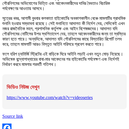
পৌরনিগমের অভিযোগের ভিত্তি এবং আবেদনকারীদের দাবির বৈধতাও বিচারিক
পর্যবেক্ষণের আওতায় আসবে।
সূত্রের খবর, আগামী বুধবার কলকাতা হাইকোর্টের অবকাশকালীন বেঞ্চে মামলাটির প্রাথমিক
শুনানি হওয়ার সম্ভাবনা রয়েছে। সেই শুনানিতে আদালত কী নির্দেশ দেয়, সেদিকেই এখন
নজর রাজনৈতিক মহল, প্রশাসনিক কর্তৃপক্ষ এবং আইন বিশেষজ্ঞদের। আদালত যদি
পৌরনিগমের নোটিসের উপর স্থগিতাদেশ দেয়, তাহলে আবেদনকারীদের জন্য তা স্বস্তির
কারণ হতে পারে। অন্যদিকে, আদালত যদি পৌরনিগমের কাছে বিস্তারিত রিপোর্ট তলব
করে, তাহলে মামলাটি আরও বিস্তৃত আইনি পরিসরে প্রবেশ করতে পারে।
ফলে হরিশ চ্যাটার্জি স্ট্রিটের এই বাড়িকে ঘিরে আইনি লড়াই এখন নতুন মোড় নিয়েছে।
অভিষেক বন্দ্যোপাধ্যায়ের বাবা-মার আবেদনের পর হাইকোর্টের পর্যবেক্ষণ এবং নির্দেশই
নির্ধারণ করবে মামলার পরবর্তী গতিপথ।
ভিডিও নিউজ দেখুন
https://www.youtube.com/watch?v=videoseries
Source link