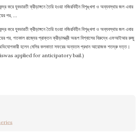
র করে যুবভারতী ক্রীড়াঙ্গনে তৈরি হওয়া নজিরবিহীন বিশৃঙ্খলা ও অব্যবস্থার জল এবার
য়ের পর, …
র করে যুবভারতী ক্রীড়াঙ্গনে তৈরি হওয়া নজিরবিহীন বিশৃঙ্খলা ও অব্যবস্থার জল এবার
র, গতকাল রাজ্যের প্রাক্তন ক্রীড়ামন্ত্রী অরূপ বিশ্বাসের বিরুদ্ধে এফআইআর রুজু
ূল অভিযোগকারী হলেন মেসির কলকাতা সফরের অন্যতম প্রধান আয়োজক শতদ্রু দত্ত।
up Biswas applied for anticipatory bail.)
eries