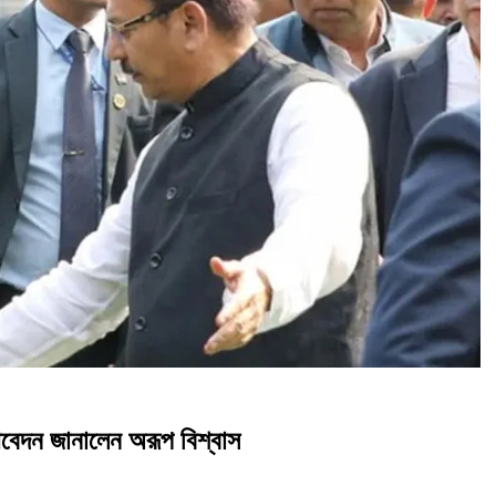
দন জানালেন অরূপ বিশ্বাস