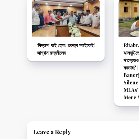
‘বিশ্বাস’ যাই হোক, গুরুত্ব সবাইকেই!
Ritabr
আশ্বাস রুদ্রনীলের
ঝালমুড়িত
ঋতব্রতও ম
মমতার? 
Baner
Silenc
MLAs’ 
Mere 
Leave a Reply