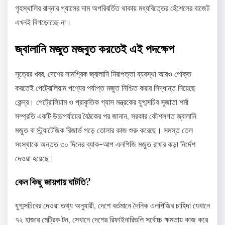
গৃহস্থালির রান্নার গ্যাসের দাম অপরিবর্তিত থাকায় মধ্যবিত্তের হেঁশেলের বাজেট
এখনই বিগড়োচ্ছে না।
জ্বালানি মজুত মজবুত করতেই এই পদক্ষেপ
সূত্রের খবর, দেশের সামগ্রিক জ্বালানি নিরাপত্তা ব্যবস্থা আরও পোক্ত
করতেই পেট্রোলিয়াম পণ্যের পর্যাপ্ত মজুত নিশ্চিত করার সিদ্ধান্ত নিয়েছে
কেন্দ্র। পেট্রোলিয়াম ও প্রাকৃতিক গ্যাস মন্ত্রকের যুগ্মসচিব সুজাতা শর্মা
সম্প্রতি একটি উচ্চপর্যায়ের বৈঠকের পর জানান, সরকার কৌশলগত জ্বালানি
মজুত বা স্ট্র্যাটেজিক রিজার্ভ গড়ে তোলার কাজ শুরু করেছে। সমস্ত তেল
সংস্থাকে অন্তত ৩০ দিনের ব্যাক-আপ এলপিজি মজুত রাখার কড়া নির্দেশ
দেওয়া হয়েছে।
কেন কিছু জায়গায় ঘাটতি?
যুগ্মসচিবের দেওয়া তথ্য অনুযায়ী, দেশে বর্তমানে দৈনিক এলপিজির চাহিদা যেখানে
৭২ হাজার মেট্রিক টন, সেখানে দেশের রিফাইনারিগুলি সর্বোচ্চ ক্ষমতায় কাজ করে