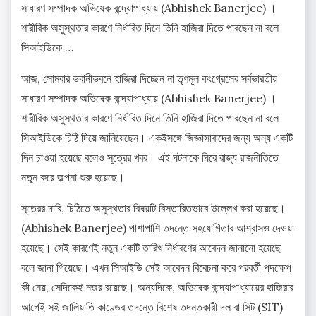
সাধারণ সম্পাদক অভিষেক বন্দ্যোপাধ্যায় (Abhishek Banerjee) ।
শারীরিক অসুস্থতার কারণে নির্ধারিত দিনে তিনি হাজিরা দিতে পারছেন না বলে
সিআইডিকে …
আজ, সোমবার ভবানীভবনে হাজিরা দিচ্ছেন না তৃণমূল কংগ্রেসের সর্বভারতীয়
সাধারণ সম্পাদক অভিষেক বন্দ্যোপাধ্যায় (Abhishek Banerjee) ।
শারীরিক অসুস্থতার কারণে নির্ধারিত দিনে তিনি হাজিরা দিতে পারছেন না বলে
সিআইডিকে চিঠি দিয়ে জানিয়েছেন। একইসঙ্গে জিজ্ঞাসাবাদের জন্য অন্য একটি
দিন চাওয়া হয়েছে বলেও সূত্রের খবর। এই ঘটনাকে ঘিরে রাজ্য রাজনীতিতে
নতুন করে জল্পনা শুরু হয়েছে।
সূত্রের দাবি, চিঠিতে অসুস্থতার বিষয়টি বিস্তারিতভাবে উল্লেখ করা হয়েছে।
(Abhishek Banerjee) পাশাপাশি তদন্তে সহযোগিতার আশ্বাসও দেওয়া
হয়েছে। সেই কারণেই নতুন একটি তারিখ নির্ধারণের আবেদন জানানো হয়েছে
বলে জানা গিয়েছে। এখন সিআইডি সেই আবেদন বিবেচনা করে পরবর্তী পদক্ষেপ
কী নেয়, সেদিকেই নজর রয়েছে। অন্যদিকে, অভিষেক বন্দ্যোপাধ্যায়ের হাজিরার
আগেই সই জালিয়াতি কাণ্ডের তদন্তে বিশেষ তদন্তকারী দল বা সিট (SIT)