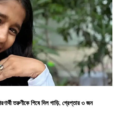
রণার্থী তরুণীকে পিষে দিল গাড়ি, গ্রেপ্তার ৩ জন