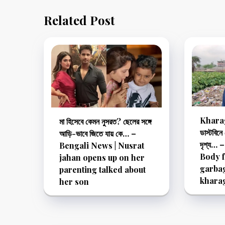
Related Post
Kharagp
মা হিসেবে কেমন নুসরত? ছেলের সঙ্গে
ডাস্টবিনে
আড়ি-ভাবে জিতে যায় কে… –
দৃশ্য…
Bengali News | Nusrat
Body 
jahan opens up on her
garbag
parenting talked about
khara
her son