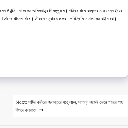
েন ইয়ান্সি। থাকতেন তামিলনাড়ুর ভিল্লুপুরমে। শনিবার রাতে বন্ধুদের সঙ্গে চেন্নাইয়ের
াঁদের ঝামেলা বাঁধে। তীব্র বাদানুবাদ শুরু হয়। পরিস্থিতি সামাল দেন বাউন্সাররা।
e
e
Next:
মাটির গভীরের জলস্তরে সঙ্কোচন, সামান্য ঝড়েই ভেঙে পড়ছে গাছ,
বিপদে কলকাতা