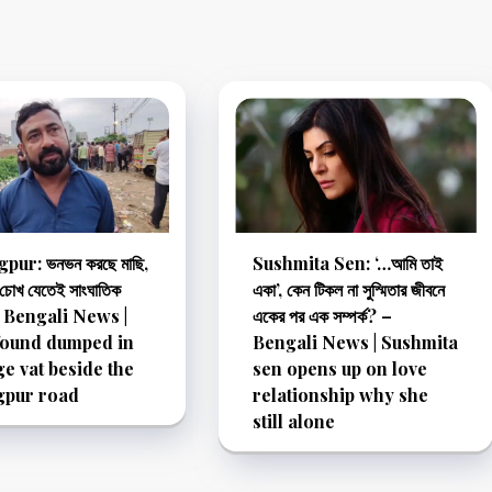
ur: ভনভন করছে মাছি,
Sushmita Sen: ‘…আমি তাই
 চোখ যেতেই সাংঘাতিক
একা’, কেন টিকল না সুস্মিতার জীবনে
 – Bengali News |
একের পর এক সম্পর্ক? –
found dumped in
Bengali News | Sushmita
e vat beside the
sen opens up on love
gpur road
relationship why she
still alone