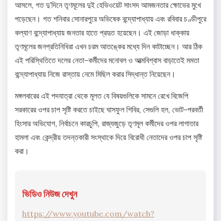
আসলে, গত দু’দিনে তৃণমূলের দুই হেভিওয়েট সাংসদ আমজনতার ক্ষোভের মুখে
পড়েছেন। গত শনিবার সোনারপুরে অভিষেক বন্দ্যোপাধ্যায় এবং রবিবার চণ্ডীপুরে
কল্যাণ বন্দ্যোপাধ্যায় জনতার হাতে প্রহৃত হয়েছেন। এই জোড়া ধাক্কায়
তৃণমূলের জনপ্রতিনিধিরা এখন চরম আতঙ্কের মধ্যে দিন কাটাচ্ছেন। আর ঠিক
এই পরিস্থিতিতে দলের নেতা-কর্মীদের মনোবল ও আত্মবিশ্বাস বাড়াতেই মমতা
বন্দ্যোপাধ্যায় নিজে রাস্তায় নেমে মিছিল করার সিদ্ধান্ত নিয়েছেন।
মঙ্গলবারের এই পদযাত্রা থেকে মূলত যে বিষয়গুলিকে সামনে রেখে বিজেপি
সরকারের ওপর চাপ সৃষ্টি করতে চাইছে ঘাসফুল শিবির, সেগুলি হল, ভোট-পরবর্তী
হিংসার অভিযোগ, নির্বাচনে কারচুপি, রাজ্যজুড়ে তৃণমূল কর্মীদের ওপর লাগাতার
হামলা এবং কেন্দ্রীয় তদন্তকারী সংস্থাকে দিয়ে বিরোধী নেতাদের ওপর চাপ সৃষ্টি
করা।
ভিডিও নিউজ দেখুন
https://www.youtube.com/watch?