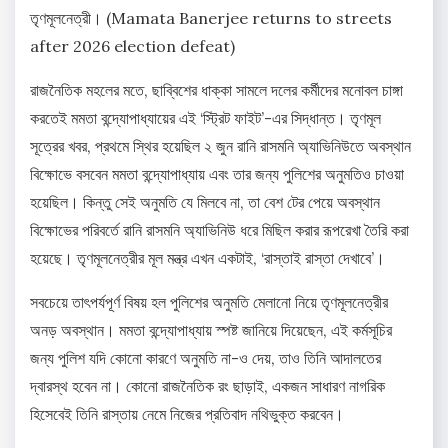
তৃণমূলনেত্রী। (Mamata Banerjee returns to streets
after 2026 election defeat)
রাজনৈতিক মহলের মতে, ছাব্বিশের ধাক্কা সামলে দলের কর্মীদের মনোবল চাঙ্গা
করতেই মমতা বন্দ্যোপাধ্যায়ের এই ‘স্ট্রিট ফাইট’-এর সিদ্ধান্ত। তৃণমূল
সূত্রের খবর, প্রথমে স্থির হয়েছিল ২ জুন রানি রাসমনি অ্যাভিনিউতে অবস্থান
বিক্ষোভে বসবেন মমতা বন্দ্যোপাধ্যায় এবং তার জন্য পুলিশের অনুমতিও চাওয়া
হয়েছিল। কিন্তু সেই অনুমতি যে মিলবে না, তা বেশ টের পেয়ে অবস্থান
বিক্ষোভের পরিবর্তে রানি রাসমনি অ্যাভিনিউ ধরে মিছিল করার রূপরেখা তৈরি করা
হয়েছে। তৃণমূলনেত্রীর মূল মন্ত্র এখন একটাই, ‘রাস্তাই রাস্তা দেখাবে’।
সবচেয়ে তাৎপর্যপূর্ণ বিষয় হল পুলিশের অনুমতি মেলানো নিয়ে তৃণমূলনেত্রীর
অনড় অবস্থান। মমতা বন্দ্যোপাধ্যায় স্পষ্ট জানিয়ে দিয়েছেন, এই কর্মসূচির
জন্য পুলিশ যদি কোনো কারণে অনুমতি না-ও দেয়, তাও তিনি আদালতের
দ্বারস্থ হবেন না। কোনো রাজনৈতিক রং ছাড়াই, একজন সাধারণ নাগরিক
হিসেবেই তিনি রাস্তায় নেমে নিজের প্রতিবাদ নথিভুক্ত করবেন।