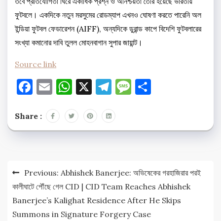
তবে প্রতিযোগিতা ঘিরে একাধিক প্রশ্ন ও অনিশ্চয়তা তৈরি হয়েছে ভারতীয়
ফুটবলে। একদিকে নতুন মরসুমের রোডম্যাপ এখনও ঘোষণা করতে পারেনি অল
ইন্ডিয়া ফুটবল ফেডারেশন (AIFF), অন্যদিকে ডুরান্ড কাপে বিদেশি ফুটবলারের
সংখ্যা কমানোর দাবি তুলল মোহনবাগান সুপার জায়ান্ট।
Source link
Facebook
Email
WhatsApp
X
Telegram
Message
Share
Share :
Post
Previous:
Abhishek Banerjee: অভিষেকের গরহাজিরার পরই
navigation
কালীঘাটে পৌঁছে গেল CID | CID Team Reaches Abhishek
Banerjee’s Kalighat Residence After He Skips
Summons in Signature Forgery Case