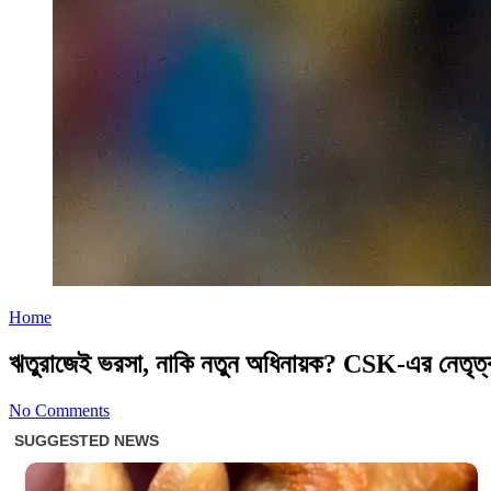
Home
ঋতুরাজেই ভরসা, নাকি নতুন অধিনায়ক? CSK-এর নেতৃত্
No Comments