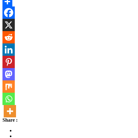
Message
Share
Share :