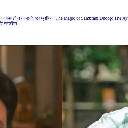
খেছেন কখনও? ট্রাই করলেই হবে ম্যাজিক | The Magic of Sambrani Dhoop: The 
নেই আমেরিকা