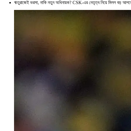
ঋতুরাজেই ভরসা, নাকি নতুন অধিনায়ক? CSK-এর নেতৃত্ব নিয়ে মিলল বড় আপড