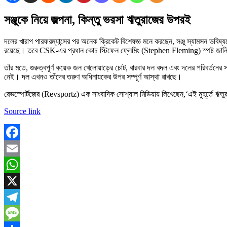
সঞ্জুকে নিয়ে জল্পনা, কিন্তু ভরসা ঋতুরাজের উপরই
দলের খারাপ পারফরম্যান্সের পর অনেক ক্রিকেট বিশেষজ্ঞ মনে করছেন, সঞ্জু স্যামসন ভব
রয়েছে। তবে CSK-এর প্রধান কোচ স্টিফেন ফ্লেমিং (Stephen Fleming) স্পষ্ট জানিয়
তাঁর মতে, গুরুত্বপূর্ণ কয়েক জন খেলোয়াড়ের চোট, বারবার দল বদল এবং দলের পরিবর্ত
নেই। দল এখনও তাঁদের তরুণ অধিনায়কের উপর সম্পূর্ণ আস্থা রাখছে।
রেভস্পোর্টজ়ের (Revsportz) এক সাংবাদিক সোশ্যাল মিডিয়ায় লিখেছেন,‘এই মুহূর্তে
Source link
Facebook
Email
WhatsApp
X
Telegram