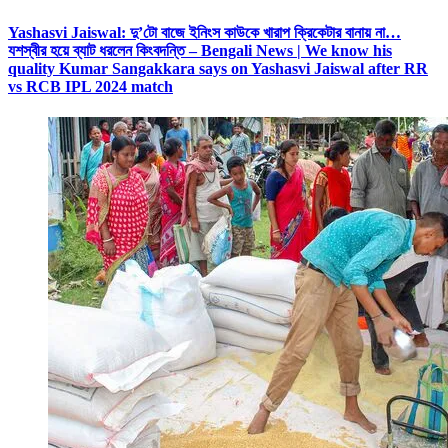
Yashasvi Jaiswal: দু’টো বাজে ইনিংস কাউকে খারাপ ক্রিকেটার বানায় না…
যশস্বীর হয়ে ব্যাট ধরলেন কিংবদন্তি – Bengali News | We know his
quality Kumar Sangakkara says on Yashasvi Jaiswal after RR
vs RCB IPL 2024 match