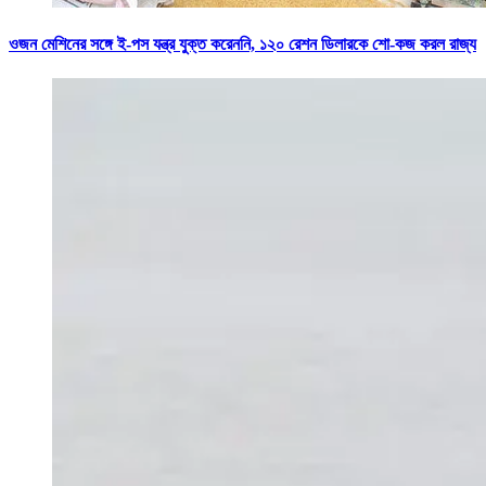
ওজন মেশিনের সঙ্গে ই-পস যন্ত্র যুক্ত করেননি, ১২০ রেশন ডিলারকে শো-কজ করল রাজ্য