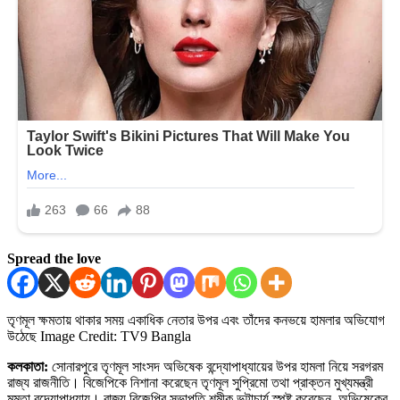
Spread the love
তৃণমূল ক্ষমতায় থাকার সময় একাধিক নেতার উপর এবং তাঁদের কনভয়ে হামলার অভিযোগ
উঠেছে
Image Credit: TV9 Bangla
কলকাতা:
সোনারপুরে তৃণমূল সাংসদ অভিষেক বন্দ্যোপাধ্যায়ের উপর হামলা নিয়ে সরগরম
রাজ্য রাজনীতি। বিজেপিকে নিশানা করেছেন তৃণমূল সুপ্রিমো তথা প্রাক্তন মুখ্যমন্ত্রী
মমতা বন্দ্যোপাধ্যায়। রাজ্য বিজেপির সভাপতি শমীক ভট্টাচার্য স্পষ্ট করেছেন, অভিষেকের