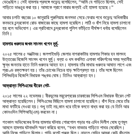
ভেঙেছিল। সেই হামলার প্রসঙ্গে শুভেন্দু বলেছিলেন, “আমি যে গাড়িতে ছিলাম, সেই
গাড়িতে ভাঙচুর করা হয়। আমাকে প্রাণে মারার জন্যই এই হামলা হয়েছে।”
আবার চলতি বছরের
১০ জানুয়ারি পুরুলিয়ায় জনসভা সেরে ফেরার পথে শুভেন্দু অধিকারীর
কনভয়ে চন্দ্রকোনা রোড বাজারের কাছে হামলা হয়েছিল
। লাঠি ও বাঁশ নিয়ে হামলা চালানো
হয় বলে অভিযোগ। এর প্রতিবাদে চন্দ্রকোনা পুলিশ ফাঁড়িতে দীর্ঘক্ষণ ধর্নায় বসেছিলেন
তিনি।
হামলায় গুরুতর জখম সাংসদ খগেন মুর্মু-
২০২৫ সালের ৫ অক্টোবর। জলপাইগুড়ি জেলার নাগরাকাটায় হামলার শিকার হন মালদহ
উত্তরের বিজেপি সাংসদ খগেন মুর্মু। বন্যা ও ধস কবলিত এলাকা পরিদর্শনের সময় স্থানীয়
ক্ষুব্ধ জনতার হাতে তিনি গুরুতর আহত হন। হামলায় তাঁর মাথায় গুরুতর আঘাত লাগে এবং
প্রচণ্ড রক্তক্ষরণ হয়। তাঁর চোখের নিচের হাড় ক্ষতিগ্রস্ত হয়। তাঁর সঙ্গে ছিলেন
শিলিগুড়ির বিজেপি বিধায়ক শঙ্কর ঘোষ। তিনিও আক্রান্ত হন।
আক্রান্ত সিপিএমের ধীরেন লেট-
২০১৫ সালের ২২ নভেম্বর। বীরভূমের ময়ূরেশ্বরের চারবারের সিপিএম বিধায়ক ধীরেন লেট
আক্রান্ত হয়েছিলেন। সিপিএমের মিছিলে হামলা চালানো হয়েছিল। বাঁশ দিয়ে মেরে তাঁর
মাথা ফাটিয়ে দেওয়া হয়। শুধু তাই নয়,কান ধরে তাঁকে বলতে বাধ্য করা হয় যে তিনি আর
কোনওদিন সিপিআই(এম) করবেন না।
গতকাল অভিষেকের উপর হামলার ঘটনায় শোরগোল পড়ার পর এদিন দিলীপ ঘোষ তৃণমূল
আমলে হামলার ঘটনাগুলি স্মরণ করিয়ে বলেন, “যখন নাড্ডার গাড়িতে পাথর মেরেছিল।
আমি নিজে গাড়িতে ছিলাম। গাড়ি বুলেট প্রুফ ছিল। নাহলে সেদিন আমরা কেউ বাঁচতাম