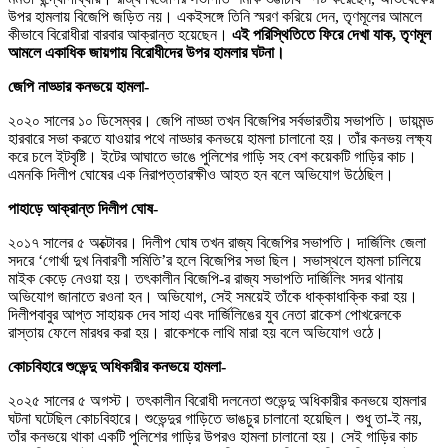
উপর হামলায় বিজেপি জড়িত নয়। একইসঙ্গে তিনি স্মরণ করিয়ে দেন, তৃণমূলের আমলে
কীভাবে বিরোধীরা বারবার আক্রান্ত হয়েছেন।
এই পরিস্থিতিতে ফিরে দেখা যাক, তৃণমূল
আমলে একাধিক জায়গায় বিরোধীদের উপর হামলার ঘটনা।
জেপি নাড্ডার কনভয়ে হামলা-
২০২০ সালের ১০ ডিসেম্বর। জেপি নাড্ডা তখন বিজেপির সর্বভারতীয় সভাপতি। ডায়মন্ড
হারবারে সভা করতে যাওয়ার পথে নাড্ডার কনভয়ে হামলা চালানো হয়। তাঁর কনভয় লক্ষ্য
করে চলে ইটবৃষ্টি। ইটের আঘাতে ভাঙে পুলিশের গাড়ি সহ বেশ কয়েকটি গাড়ির কাচ।
এমনকি দিলীপ ঘোষের এক নিরাপত্তারক্ষীও আহত হন বলে অভিযোগ উঠেছিল।
পাহাড়ে আক্রান্ত দিলীপ ঘোষ-
২০১৭ সালের ৫ অক্টোবর। দিলীপ ঘোষ তখন রাজ্য বিজেপির সভাপতি। দার্জিলিং জেলা
সদরে ‘গোর্খা দুখ নিবারণী সমিতি’র হলে বিজেপির সভা ছিল। সভাস্থলে হামলা চালিয়ে
মাইক কেড়ে নেওয়া হয়। তৎকালীন বিজেপি-র রাজ্য সভাপতি দার্জিলিং সদর থানায়
অভিযোগ জানাতে রওনা হন। অভিযোগ, সেই সময়েই তাঁকে ধাক্কাধাক্কি করা হয়।
দিলীপবাবুর আপ্ত সাহায়ক দেব সাহা এবং দার্জিলিঙের যুব নেতা রাকেশ পোখরেলকে
রাস্তায় ফেলে মারধর করা হয়। রাকেশকে লাথি মারা হয় বলে অভিযোগ ওঠে।
কোচবিহারে শুভেন্দু অধিকারীর কনভয়ে হামলা-
২০২৫ সালের ৫ অগস্ট। তৎকালীন বিরোধী দলনেতা শুভেন্দু অধিকারীর কনভয়ে হামলার
ঘটনা ঘটেছিল কোচবিহারে। শুভেন্দুর গাড়িতে ভাঙচুর চালানো হয়েছিল। শুধু তা-ই নয়,
তাঁর কনভয়ে থাকা একটি পুলিশের গাড়ির উপরও হামলা চালানো হয়। সেই গাড়ির কাচ