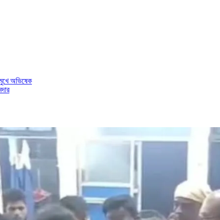
মুখে অভিষেক
মদার