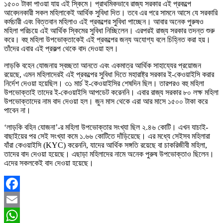
১৫০০ টাকা পাওয়া যায় এই স্কিমে। প্রাথমিকভাবে রাজ্য সরকার এই প্রকল্পে
আবেদনকারী সকল মহিলাকেই আর্থিক সুবিধা দিত। তবে এর পরে সামনে আসে যে সরকারি
কর্মচারী এবং বিত্তবান মহিলাও এই প্রকল্পের সুবিধা পাচ্ছেন। আবার অনেক পুরুষও
মহিলা পরিচয়ে এই আর্থিক স্কিমের সুবিধা নিচ্ছিলেন। এরপরই রাজ্য সরকার তদন্ত শুরু
করে। বহু মহিলা উপভোক্তাকেই এই প্রকল্পের জন্য অযোগ্য বলে চিহ্নিত করা হয়।
তাঁদের এবার এই প্রকল্প থেকে বাদ দেওয়া হল।
লাড়কি বহেন যোজনায় স্বচ্ছতা আনতে এবং একমাত্র আর্থিক সাহায্যের প্রয়োজন
রয়েছে, এমন মহিলাদেরই এই প্রকল্পের সুবিধা দিতে মহারাষ্ট্র সরকার ই-কেওয়াইসি করার
নির্দেশ দেওয়া হয়েছিল। ৩১ মার্চ ই-কেওয়াইসির শেষদিন ছিল। তারপরও বহু মহিলা
উপভোক্তাই তাদের ই-কেওয়াইসি আপডেট করেননি। এবার রাজ্য সরকার ৮০ লক্ষ মহিলা
উপভোক্তাদের নাম বাদ দেওয়া হল। জুন মাস থেকে এরা আর মাসে ১৫০০ টাকা করে
পাবেন না।
‘লাড়কি বহিন যোজনা’-র মহিলা উপভোক্তার সংখ্যা ছিল ২.৪৬ কোটি। এখন যাচাই-
বাছাইয়ের পর সেই সংখ্যা কমে ১.৬৬ কোটিতে দাঁড়িয়েছে। এর মধ্যে সেইসব মহিলারা
যাঁরা কেওয়াইসি (KYC) করেননি, যাদের আর্থিক সঙ্গতি রয়েছে বা চাকরিজীবী মহিলা,
তাদের বাদ দেওয়া হয়েছে। এছাড়া মহিলাদের নামে অনেক পুরুষ উপভোক্তাও ছিলেন।
এদের সকলকেই বাদ দেওয়া হয়েছে।
Facebook
Email