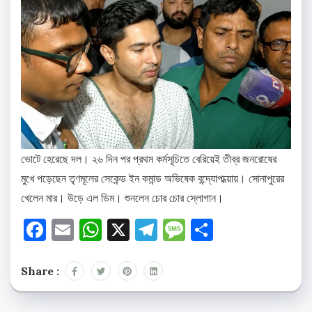
ভোটে হেরেছে দল। ২৬ দিন পর প্রথম কর্মসূচিতে বেরিয়েই তীব্র জনরোষের
মুখে পড়েছেন তৃণমূলের সেকেন্ড ইন কমান্ড অভিষেক বন্দ্যোপাধ্য়ায়। সোনাপুরের
খেলেন মার। উড়ে এল ডিম। শুনলেন চোর চোর স্লোগান।
Facebook
Email
WhatsApp
X
Telegram
Message
Share
Share :