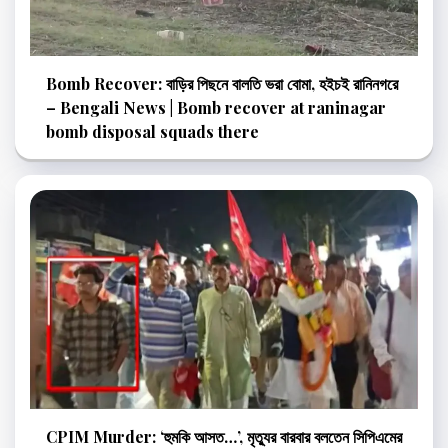
Bomb Recover: বাড়ির পিছনে বালতি ভরা বোমা, হইচই রানিনগরে
– Bengali News | Bomb recover at raninagar
bomb disposal squads there
CPIM Murder: ‘হুমকি আসত…’, মৃত্যুর বারবার বলতেন সিপিএমের