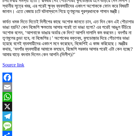
চলাফেরায় সমস্যা হতো। রবিবার সেই শৌচাগারই বুলডোজ়ার এনে গুঁড়িয়ে দেন দিলীপ।
স্থানীয় সূত্রে খবর, এর পরেই ক্ষুব্ধ ব্যবসায়ীদের একাংশ অশোককে ফোন করে বিষয়টি
জানান। এতে বেজায় চটে ঘটনাস্থলে গিয়ে তৃণমূলের পুরপ্রধানকে শাসান মন্ত্রী।
কার্যত ধমক দিতে দিতেই দিলীপের কাছে অশোক জানতে চান, এত দিন কেন এই শৌচাগার
ভাঙা হয়নি? কেন বিজেপি ক্ষমতায় আসার পরেই তা ভাঙা হলো? এর পরেই আঙুল উঁচিয়ে
অশোক বলেন, ‘আপনাকে ভাঙার অর্ডার কে দিল? আপনি দালালি কম করবেন। বনগাঁয় না
তৃণমূলের গুন্ডা হবে, না বিজেপির।’ অশোকের বক্তব্য, বুলডোজ়ার দিয়ে শৌচাগার ভাঙা
হয়েছে বলেই ব্যবসায়ীদের একাংশ মনে করেছেন, বিজেপিই এ কাজ করিয়েছে। মন্ত্রীর
কথায়, ‘বনগাঁর ব্যবসায়ীরা আমাকে বলছেন, বিজেপি সরকার আসার পরেই এটা কেন হচ্ছে?
আমার ঘাড়ে বদনাম দিলেন কেন আপনি (দিলীপ)?’
Source link
Facebook
Email
WhatsApp
X
Telegram
Message