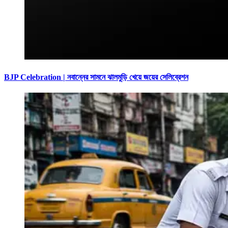
BJP Celebration | নবান্নের সামনে ঝালমুড়ি খেয়ে জয়ের সেলিব্রেশন