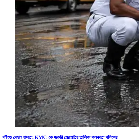
বৃষ্টিতে বেহাল রাস্তা, KMC-কে জরুরি মেরামতির তালিকা কলকাতা পুলিশের